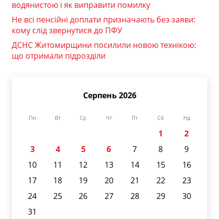
водянистою і як виправити помилку
Не всі пенсійні доплати призначають без заяви:
кому слід звернутися до ПФУ
ДСНС Житомирщини посилили новою технікою:
що отримали підрозділи
Серпень 2026
Пн
Вт
Ср
Чт
Пт
Сб
Нд
1
2
3
4
5
6
7
8
9
10
11
12
13
14
15
16
17
18
19
20
21
22
23
24
25
26
27
28
29
30
31