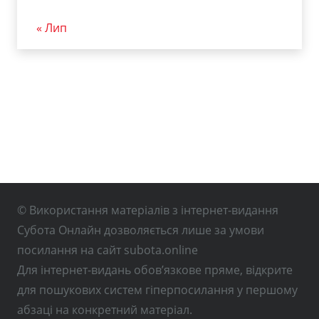
« Лип
© Використання матеріалів з інтернет-видання
Субота Онлайн дозволяється лише за умови
посилання на сайт subota.online
Для інтернет-видань обов’язкове пряме, відкрите
для пошукових систем гіперпосилання у першому
абзаці на конкретний матеріал.