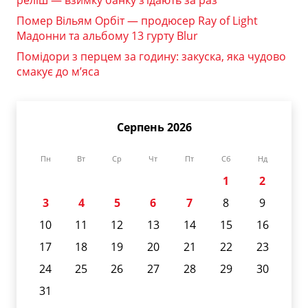
реліш — взимку банку з’їдають за раз
Помер Вільям Орбіт — продюсер Ray of Light
Мадонни та альбому 13 гурту Blur
Помідори з перцем за годину: закуска, яка чудово
смакує до м’яса
Серпень 2026
Пн
Вт
Ср
Чт
Пт
Сб
Нд
1
2
3
4
5
6
7
8
9
10
11
12
13
14
15
16
17
18
19
20
21
22
23
24
25
26
27
28
29
30
31