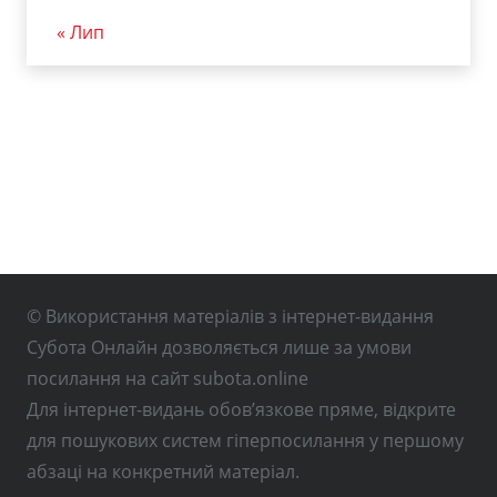
« Лип
© Використання матеріалів з інтернет-видання
Субота Онлайн дозволяється лише за умови
посилання на сайт subota.online
Для інтернет-видань обов’язкове пряме, відкрите
для пошукових систем гіперпосилання у першому
абзаці на конкретний матеріал.