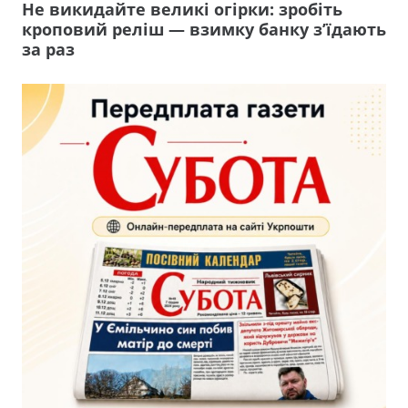
Не викидайте великі огірки: зробіть
кроповий реліш — взимку банку з’їдають
за раз