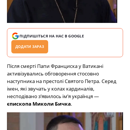
ПІДПИШІТЬСЯ НА НАС В GOOGLE
ДОДАТИ ЗАРАЗ
Після смерті Папи Франциска у Ватикані
активізувались обговорення стосовно
наступника на престолі Святого Петра. Серед
імен, які звучать у колах кардиналів,
несподівано з’явилось ім’я українця —
єпископа Миколи Бичка
.