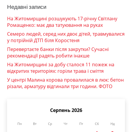
Недавні записи
На Житомирщині розшукують 17-річну Світлану
Ромащенко: має два татуювання на руках
Семеро людей, серед них двоє дітей, травмувалися
у потрійній ДТП біля Коростеня
Перевертаєте банки після закрутки? Сучасні
рекомендації радять робити інакше
На Житомирщині за добу сталося 11 пожеж на
відкритих територіях: горіли трава і сміття
У центрі Малина корова провалилася в люк: бетон
різали, арматуру відгинали три години. ФОТО
Серпень 2026
Пн
Вт
Ср
Чт
Пт
Сб
Нд