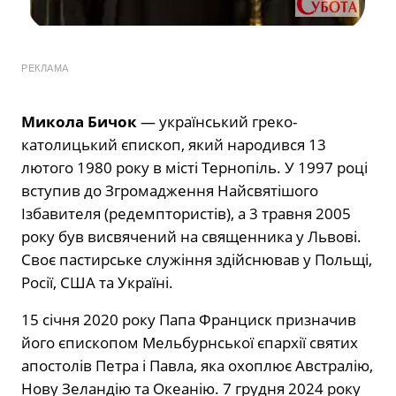
РЕКЛАМА
Микола Бичок
— український греко-
католицький єпископ, який народився 13
лютого 1980 року в місті Тернопіль. У 1997 році
вступив до Згромадження Найсвятішого
Ізбавителя (редемптористів), а 3 травня 2005
року був висвячений на священника у Львові.
Своє пастирське служіння здійснював у Польщі,
Росії, США та Україні.
15 січня 2020 року Папа Франциск призначив
його єпископом Мельбурнської єпархії святих
апостолів Петра і Павла, яка охоплює Австралію,
Нову Зеландію та Океанію. 7 грудня 2024 року