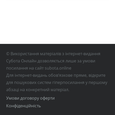
© Використання матеріалів з інтернет-видання
Субота Онлайн дозволяється лише за умови
посилання на сайт subota.online
Для інтернет-видань обов’язкове пряме, відкрите
для пошукових систем гіперпосилання у першому
абзаці на конкретний матеріал.
Умови договору оферти
Конфіденційність