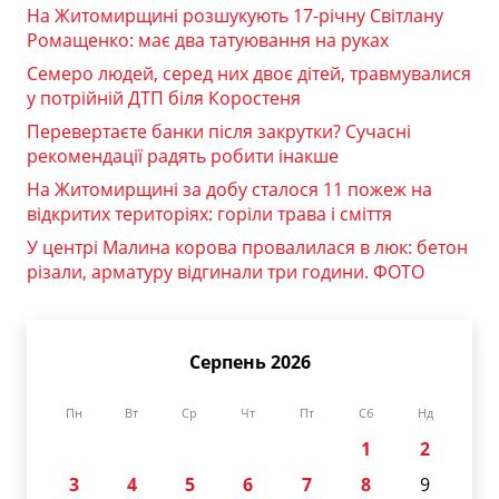
На Житомирщині розшукують 17-річну Світлану
Ромащенко: має два татуювання на руках
Семеро людей, серед них двоє дітей, травмувалися
у потрійній ДТП біля Коростеня
Перевертаєте банки після закрутки? Сучасні
рекомендації радять робити інакше
На Житомирщині за добу сталося 11 пожеж на
відкритих територіях: горіли трава і сміття
У центрі Малина корова провалилася в люк: бетон
різали, арматуру відгинали три години. ФОТО
Серпень 2026
Пн
Вт
Ср
Чт
Пт
Сб
Нд
1
2
3
4
5
6
7
8
9