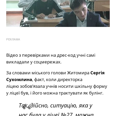
РЕКЛАМА
Відео з перевірками на дрес-код учні самі
викладали у соцмережах.
За словами міського голови Житомира
Сергія
Сухомлина
, факт, коли директорка
ліцею зобов’язала учнів носити шкільну форму
у ліцеї був, і його можна трактувати як булінг.
Так, дійсно, ситуацію, яка у
нас була у ліцеї №27, можна