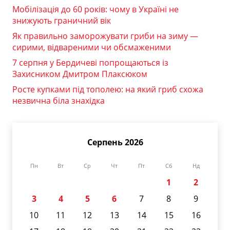
Мобілізація до 60 років: чому в Україні не
знижують граничний вік
Як правильно заморожувати гриби на зиму —
сирими, відвареними чи обсмаженими
7 серпня у Бердичеві попрощаються із
Захисником Дмитром Плаксюком
Росте купками під тополею: на який гриб схожа
незвична біла знахідка
Серпень 2026
Пн
Вт
Ср
Чт
Пт
Сб
Нд
1
2
3
4
5
6
7
8
9
10
11
12
13
14
15
16