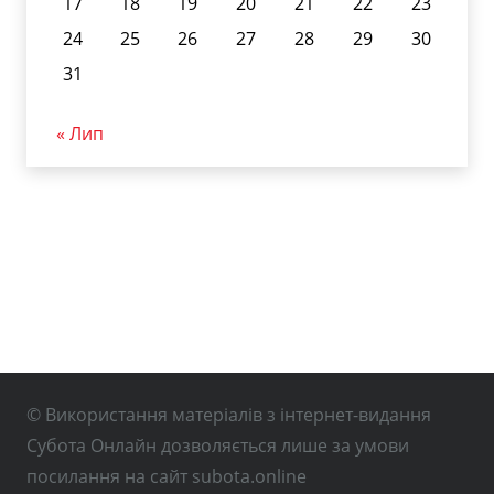
17
18
19
20
21
22
23
24
25
26
27
28
29
30
31
« Лип
© Використання матеріалів з інтернет-видання
Субота Онлайн дозволяється лише за умови
посилання на сайт subota.online