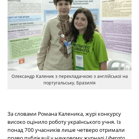
Олександр Каленик з перекладачкою з англійської на
португальську, Бразилія
За словами Романа Каленика, журі конкурсу
високо оцінило роботу українського учня. Із
понад 700 учасників лише четверо отримали
право публікації у науковому журналі
Liberato