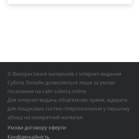
© Використання матеріалів з інтернет-видання
Субота Онлайн дозволяється лише за умови
посилання на сайт subota.online
Для інтернет-видань обов’язкове пряме, відкрите
для пошукових систем гіперпосилання у першому
абзаці на конкретний матеріал.
Умови договору оферти
Конфіденційність