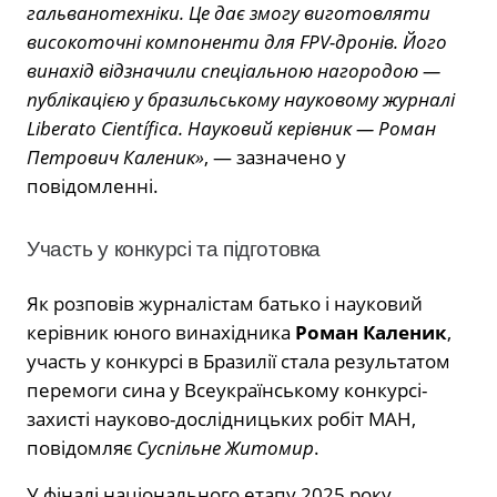
гальванотехніки. Це дає змогу виготовляти
високоточні компоненти для FPV-дронів. Його
винахід відзначили спеціальною нагородою —
публікацією у бразильському науковому журналі
Liberato Científica. Науковий керівник — Роман
Петрович Каленик»
, — зазначено у
повідомленні.
Участь у конкурсі та підготовка
Як розповів журналістам батько і науковий
керівник юного винахідника
Роман Каленик
,
участь у конкурсі в Бразилії стала результатом
перемоги сина у Всеукраїнському конкурсі-
захисті науково-дослідницьких робіт МАН,
повідомляє
Суспільне Житомир
.
У фіналі національного етапу 2025 року