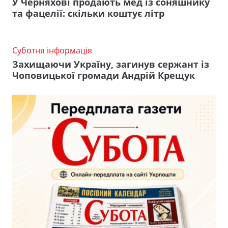
У Черняхові продають мед із соняшнику
та фацелії: скільки коштує літр
Суботня інформація
Захищаючи Україну, загинув сержант із
Чоповицької громади Андрій Крещук