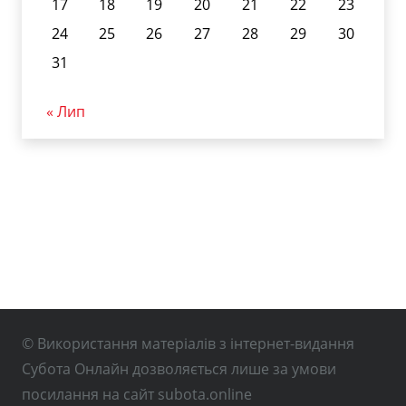
17
18
19
20
21
22
23
24
25
26
27
28
29
30
31
« Лип
© Використання матеріалів з інтернет-видання
Субота Онлайн дозволяється лише за умови
посилання на сайт subota.online