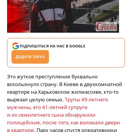
ПІДПИШІТЬСЯ НА НАС В GOOGLE
ДОДАТИ ЗАРАЗ
Это жуткое преступление буквально
всколыхнуло страну. В Киеве в двухкомнатной
квартире на Харьковском жилмассиве, кто-то
вырезал целую семью.
Трупы 49-летнего
мужчины, его 41-летней супруги
и их семилетнего сына обнаружили
полицейские, после того, как взломали двери
в квартире
. Пару часов спустя оперативники