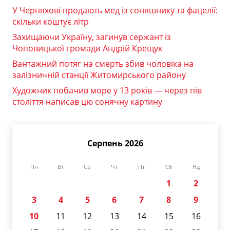
У Черняхові продають мед із соняшнику та фацелії:
скільки коштує літр
Захищаючи Україну, загинув сержант із
Чоповицької громади Андрій Крещук
Вантажний потяг на смерть збив чоловіка на
залізничній станції Житомирського району
Художник побачив море у 13 років — через пів
століття написав цю сонячну картину
Серпень 2026
Пн
Вт
Ср
Чт
Пт
Сб
Нд
1
2
3
4
5
6
7
8
9
10
11
12
13
14
15
16