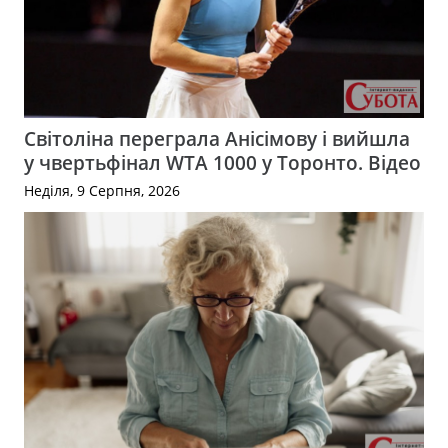
Світоліна переграла Анісімову і вийшла
у чвертьфінал WTA 1000 у Торонто. Відео
Неділя, 9 Серпня, 2026