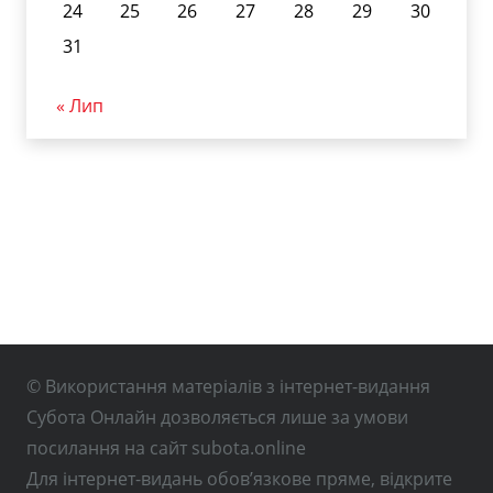
24
25
26
27
28
29
30
31
« Лип
© Використання матеріалів з інтернет-видання
Субота Онлайн дозволяється лише за умови
посилання на сайт subota.online
Для інтернет-видань обов’язкове пряме, відкрите