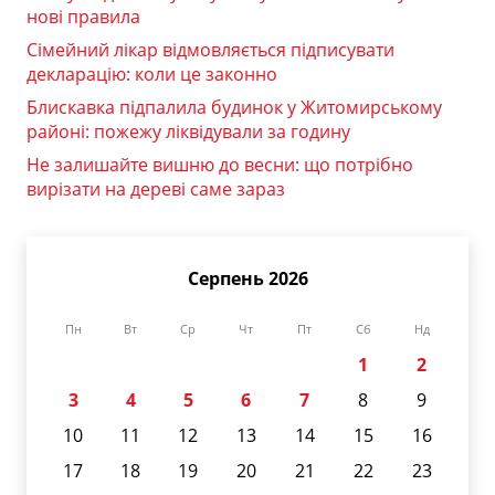
нові правила
Сімейний лікар відмовляється підписувати
декларацію: коли це законно
Блискавка підпалила будинок у Житомирському
районі: пожежу ліквідували за годину
Не залишайте вишню до весни: що потрібно
вирізати на дереві саме зараз
Серпень 2026
Пн
Вт
Ср
Чт
Пт
Сб
Нд
1
2
3
4
5
6
7
8
9
10
11
12
13
14
15
16
17
18
19
20
21
22
23