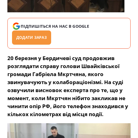
ПІДПИШІТЬСЯ НА НАС В GOOGLE
ДОДАТИ ЗАРАЗ
20 березня у Бердичеві суд продовжив
розглядати справу голови Швайківської
громади Габріела Мкртчяна, якого
звинувачують у колабораціонізмі. На суді
озвучили висновок експерта про те, що у
момент, коли Мкртчян нібито закликав не
чинити опір РФ, його телефон знаходився у
кількох кілометрах від місця події.