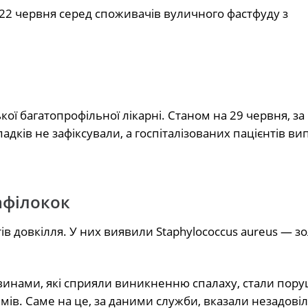
я 22 червня серед споживачів вуличного фастфуду з
кої багатопрофільної лікарні. Станом на 29 червня, за
ів не зафіксували, а госпіталізованих пацієнтів ви
афілокок
ктів довкілля. У них виявили Staphylococcus aureus — з
инами, які сприяли виникненню спалаху, стали пор
имів. Саме на це, за даними служби, вказали незадовіл