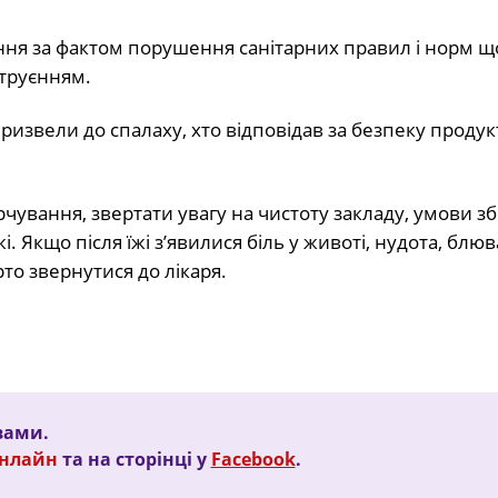
ня за фактом порушення санітарних правил і норм щ
труєнням.
извели до спалаху, хто відповідав за безпеку продук
ування, звертати увагу на чистоту закладу, умови зб
і. Якщо після їжі з’явилися біль у животі, нудота, блю
то звернутися до лікаря.
вами.
Онлайн
та на сторінці у
Facebook
.