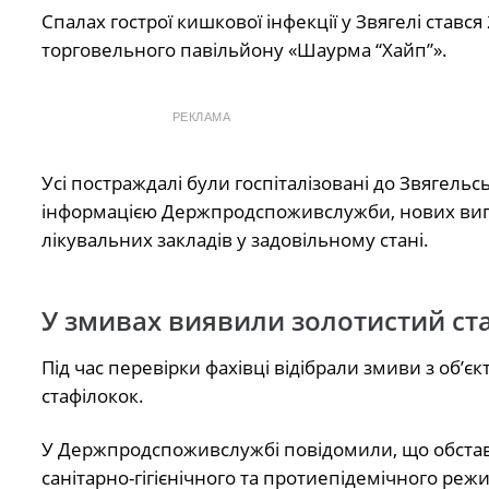
Спалах гострої кишкової інфекції у Звягелі ставс
торговельного павільйону «Шаурма “Хайп”».
РЕКЛАМА
Усі постраждалі були госпіталізовані до Звягельсь
інформацією Держпродспоживслужби, нових випадк
лікувальних закладів у задовільному стані.
У змивах виявили золотистий ст
Під час перевірки фахівці відібрали змиви з об’є
стафілокок.
У Держпродспоживслужбі повідомили, що обстав
санітарно-гігієнічного та протиепідемічного реж