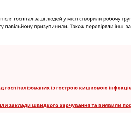
ісля госпіталізації людей у місті створили робочу гру
ту павільйону призупинили. Також перевіряли інші з
ед госпіталізованих із гострою кишковою інфекці
рили заклади швидкого харчування та виявили п