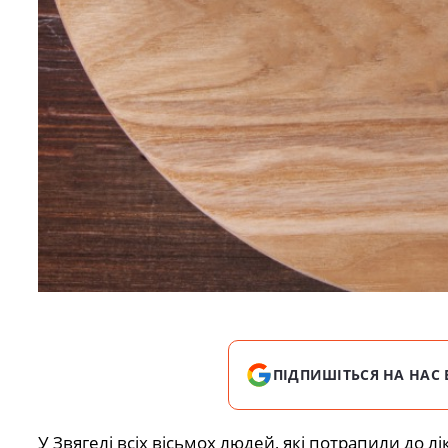
ПІДПИШІТЬСЯ НА НАС 
У Звягелі всіх вісьмох людей, які потрапили до 