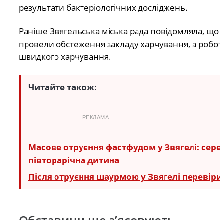
результати бактеріологічних досліджень.
Раніше Звягельська міська рада повідомляла, що п
провели обстеження закладу харчування, а робо
швидкого харчування.
Читайте також:
РЕКЛАМА
Масове отруєння фастфудом у Звягелі: сер
півторарічна дитина
Після отруєння шаурмою у Звягелі переві
Обставини ще з’ясовують