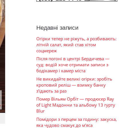
Недавні записи
Огірки тепер не ріжуть, а розбивають:
літній салат, який став хітом
соцмереж
Після погоні в центрі Бердичева —
суд: водій хоче отримати записи з
бодікамер і камер міста
Не викидайте великі огірки: зробіть
кроповий реліш — взимку банку
з’їдають за раз
Помер Вільям Орбіт — продюсер Ray
of Light Мадонни та альбому 13 гурту
Blur
Помідори з перцем за годину: закуска,
яка чудово смакує до м’яса