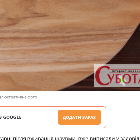
Ілюстративне фото
В GOOGLE
ДОДАТИ ЗАРАЗ
лікарні після вживання шаурми, вже виписали у задові