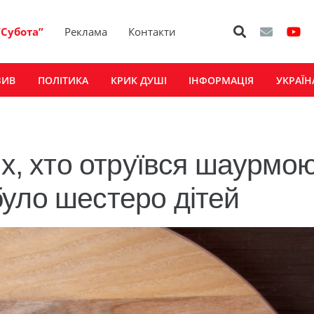
“Субота”
Реклама
Контакти
ЗИВ
ПОЛІТИКА
КРИК ДУШІ
ІНФОРМАЦІЯ
УКРАЇН
іх, хто отруївся шаурмою
уло шестеро дітей