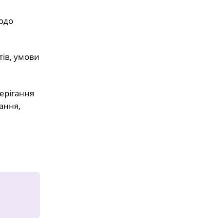
одо
тів, умови
ерігання
вання,