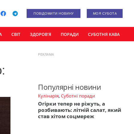
ПОВІДОМИТИ НОВИНУ
МОЯ СУБОТА
А
СВІТ
ЗДОРОВ’Я
ПОРАДИ
СУБОТНЯ КАВА
РЕКЛАМА
:
Популярні новини
Кулінарія
,
Суботні поради
Огірки тепер не ріжуть, а
розбивають: літній салат, який
став хітом соцмереж