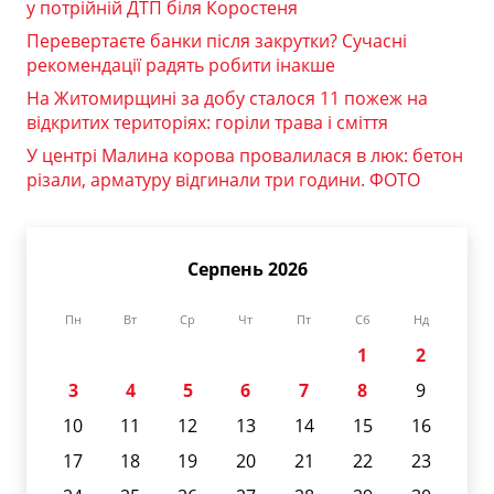
у потрійній ДТП біля Коростеня
Перевертаєте банки після закрутки? Сучасні
рекомендації радять робити інакше
На Житомирщині за добу сталося 11 пожеж на
відкритих територіях: горіли трава і сміття
У центрі Малина корова провалилася в люк: бетон
різали, арматуру відгинали три години. ФОТО
Серпень 2026
Пн
Вт
Ср
Чт
Пт
Сб
Нд
1
2
3
4
5
6
7
8
9
10
11
12
13
14
15
16
17
18
19
20
21
22
23