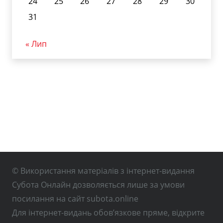
24
25
26
27
28
29
30
31
« Лип
© Використання матеріалів з інтернет-видання
Субота Онлайн дозволяється лише за умови
посилання на сайт subota.online
Для інтернет-видань обов’язкове пряме, відкрите