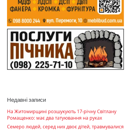
Недавні записи
На Житомирщині розшукують 17-річну Світлану
Ромащенко: має два татуювання на руках
Семеро людей, серед них двоє дітей, травмувалися