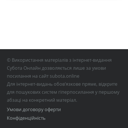
© Використання матеріалів з інтернет-видання
Субота Онлайн дозволяється лише за умови
посилання на сайт subota.online
Для інтернет-видань обов’язкове пряме, відкрите
для пошукових систем гіперпосилання у першому
абзаці на конкретний матеріал.
Умови договору оферти
Конфіденційність