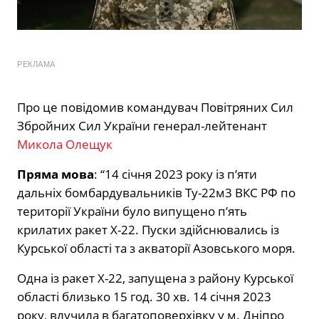
РЕКЛАМА
Про це повідомив командувач Повітряних Сил
Збройних Сил України генерал-лейтенант
Микола Олещук
Пряма мова
: “14 січня 2023 року із п’яти
дальніх бомбардувальників Ту-22м3 ВКС РФ по
території України було випущено п’ять
крилатих ракет Х-22. Пуски здійснювались із
Курської області та з акваторії Азовського моря.
Одна із ракет Х-22, запущена з району Курської
області близько 15 год. 30 хв. 14 січня 2023
року, влучила в багатоповерхівку у м. Дніпро