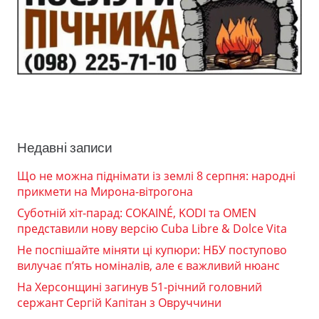
Недавні записи
Що не можна піднімати із землі 8 серпня: народні
прикмети на Мирона-вітрогона
Суботній хіт-парад: COKAINÉ, KODI та OMEN
представили нову версію Cuba Libre & Dolce Vita
Не поспішайте міняти ці купюри: НБУ поступово
вилучає п’ять номіналів, але є важливий нюанс
На Херсонщині загинув 51-річний головний
сержант Сергій Капітан з Овруччини