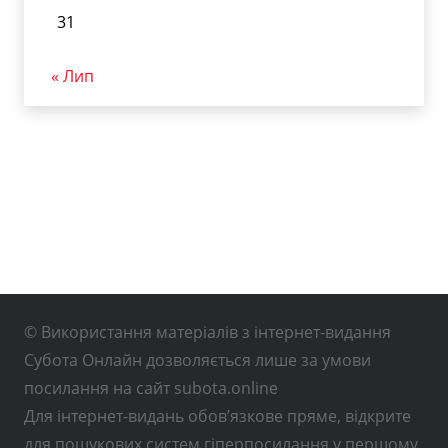
31
« Лип
© Використання матеріалів з інтернет-видання
Субота Онлайн дозволяється лише за умови
посилання на сайт subota.online
Для інтернет-видань обов’язкове пряме, відкрите
для пошукових систем гіперпосилання у першому