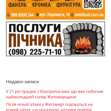
Недавні записи
У 21 рік працює з боєприпасами: що вже побачив
наймолодший сапер Житомирщини
Після нічної атаки у Житомирі скаржаться на
різкий запах: що показують датчики повітря