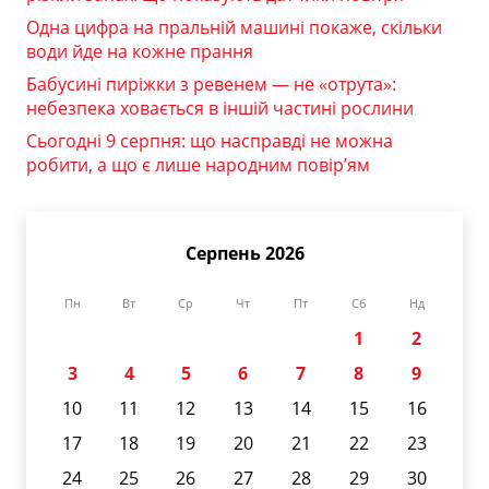
Одна цифра на пральній машині покаже, скільки
води йде на кожне прання
Бабусині пиріжки з ревенем — не «отрута»:
небезпека ховається в іншій частині рослини
Сьогодні 9 серпня: що насправді не можна
робити, а що є лише народним повір’ям
Серпень 2026
Пн
Вт
Ср
Чт
Пт
Сб
Нд
1
2
3
4
5
6
7
8
9
10
11
12
13
14
15
16
17
18
19
20
21
22
23
24
25
26
27
28
29
30