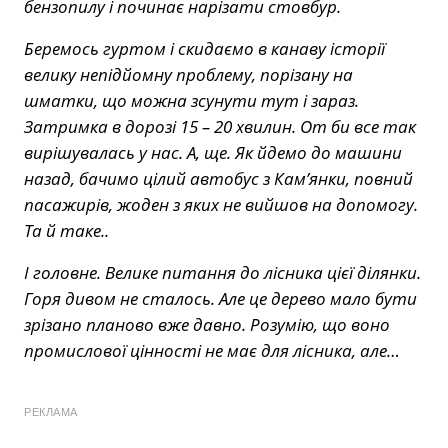
бензопилу і починає нарізати стовбур.
Беремось гуртом і скидаємо в канаву історії
велику непідйомну проблему, порізану на
шматки, що можна зсунути тут і зараз.
Затримка в дорозі 15 – 20 хвилин.
От би все так
вирішувалась у нас.
А, ще. Як йдемо до машини
назад, бачимо цілий автобус з Кам’янки, повний
пасажирів, жоден з яких не вийшов на допомогу.
Та й таке..
І головне. Велике питання до лісника цієї ділянки.
Горя дивом не сталось. Але це дерево мало бути
зрізано планово вже давно. Розумію, що воно
промислової цінності не має для лісника, але…
РЕКЛАМА