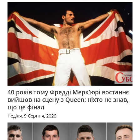
40 років тому Фредді Мерк’юрі востаннє
вийшов на сцену з Queen: ніхто не знав,
що це фінал
Неділя, 9 Серпня, 2026