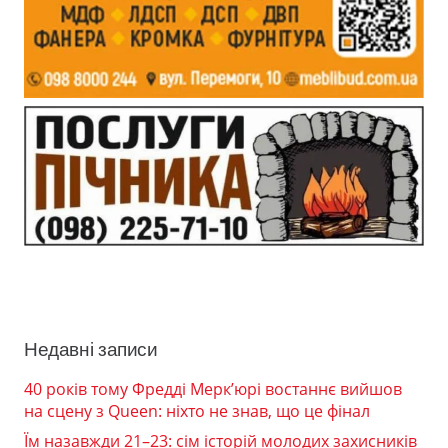
Недавні записи
40 років тому Фредді Мерк’юрі востаннє вийшов
на сцену з Queen: ніхто не знав, що це фінал
Їм назавжди 21–23: сім історій молодих захисників