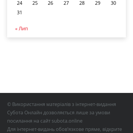
24
25
26
27
28
29
30
31
« Лип
© Використання матеріалів з інтернет-видання
Субота Онлайн дозволяється лише за умови
посилання на сайт subota.online
Для інтернет-видань обов’язкове пряме, відкрите