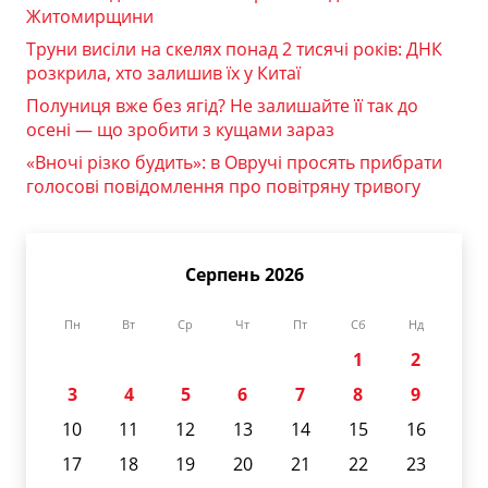
Житомирщини
Труни висіли на скелях понад 2 тисячі років: ДНК
розкрила, хто залишив їх у Китаї
Полуниця вже без ягід? Не залишайте її так до
осені — що зробити з кущами зараз
«Вночі різко будить»: в Овручі просять прибрати
голосові повідомлення про повітряну тривогу
Серпень 2026
Пн
Вт
Ср
Чт
Пт
Сб
Нд
1
2
3
4
5
6
7
8
9
10
11
12
13
14
15
16
17
18
19
20
21
22
23