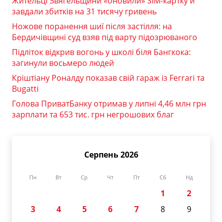
Жительці Звягельщини «оновили» SIM-картку й
завдали збитків на 31 тисячу гривень
Ножове поранення шиї після застілля: на
Бердичівщині суд взяв під варту підозрюваного
Підліток відкрив вогонь у школі біля Бангкока:
загинули восьмеро людей
Кріштіану Роналду показав свій гараж із Ferrari та
Bugatti
Голова ПриватБанку отримав у липні 4,46 млн грн
зарплати та 653 тис. грн негрошових благ
Серпень 2026
Пн
Вт
Ср
Чт
Пт
Сб
Нд
1
2
3
4
5
6
7
8
9