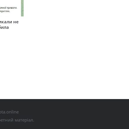
икали не
била
ta.online
ретний матеріал.