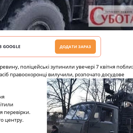
В GOOGLE
ДОДАТИ ЗАРАЗ
ревину, поліцейські зупинили увечері 7 квітня побли
асіб правоохоронці вилучили, розпочато досудове
ня
ітили
я перевірки.
о центру.