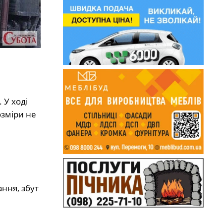
 У ході
озміри не
ання, збут