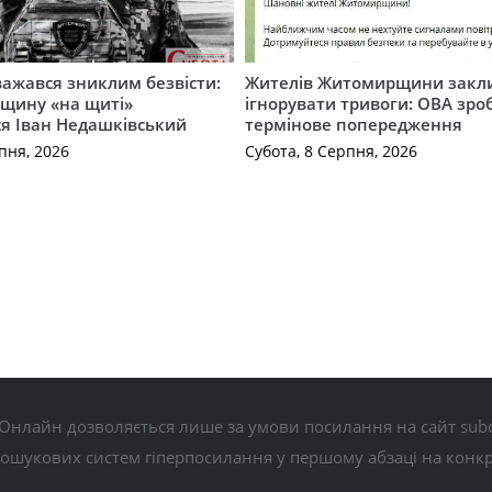
важався зниклим безвісти:
Жителів Житомирщини закл
щину «на щиті»
ігнорувати тривоги: ОВА зро
ся Іван Недашківський
термінове попередження
пня, 2026
Субота, 8 Серпня, 2026
Онлайн дозволяється лише за умови посилання на сайт subo
пошукових систем гіперпосилання у першому абзаці на конк