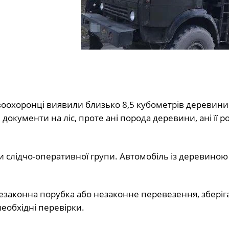
авоохоронці виявили близько 8,5 кубометрів деревини.
окументи на ліс, проте ані порода деревини, ані її р
 слідчо-оперативної групи. Автомобіль із деревиною
(Незаконна порубка або незаконне перевезення, зберіг
необхідні перевірки.