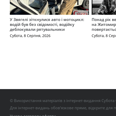
У Звягелі зіткнулися авто і мотоцикл:
Понад рік в
водій був без свідомості, водійку
на Житомир
деблокували рятувальники
повертаєть
Субота, 8 Серпня, 2026
Субота, 8 Сер
© Використання матеріалів з інтернет-видання Субота 
Для інтернет-видань обов’язкове пряме, відкрите для 
Умови договору оферти