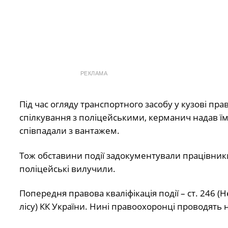
РЕКЛАМА
Під час огляду транспортного засобу у кузові пр
спілкування з поліцейськими, керманич надав їм д
співпадали з вантажем.
Тож обставини події задокументували працівники
поліцейські вилучили.
Попередня правова кваліфікація події – ст. 246 
лісу) КК України. Нині правоохоронці проводять 