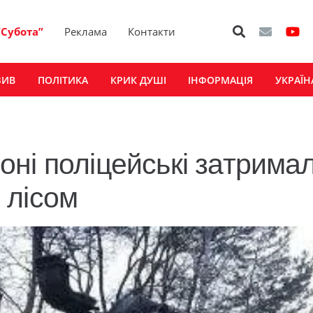
“Субота”
Реклама
Контакти
ЗИВ
ПОЛІТИКА
КРИК ДУШІ
ІНФОРМАЦІЯ
УКРАЇН
ні поліцейські затрима
 лісом