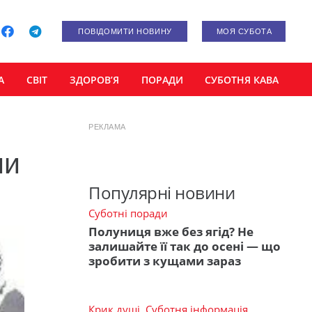
ПОВІДОМИТИ НОВИНУ
МОЯ СУБОТА
А
СВІТ
ЗДОРОВ’Я
ПОРАДИ
СУБОТНЯ КАВА
РЕКЛАМА
ли
Популярні новини
Суботні поради
Полуниця вже без ягід? Не
залишайте її так до осені — що
зробити з кущами зараз
Крик душі
,
Суботня інформація