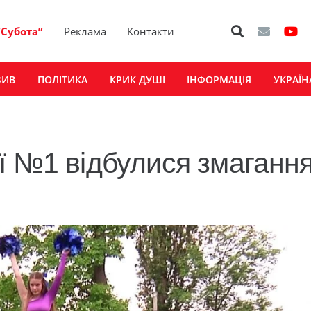
“Субота”
Реклама
Контакти
ЗИВ
ПОЛІТИКА
КРИК ДУШІ
ІНФОРМАЦІЯ
УКРАЇН
ї №1 відбулися змагання