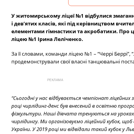
У житомирському ліцеї №1 відбулися змаганн
і дев’ятих класів, які під керівництвом вчит
елементами гімнастики та акробатики. Про ц
ліцею №1 Ірина Леліченко.
За її словами, команди ліцею №1 – “Черрі Беррі”, “
продемонстрували свої власні танцювальні пост
РЕКЛАМА
“Сьогодні у нас відбувається чемпіонат ліцейних з
році чирлідинг-денс був внесений в освітню програ
фізкультури. Наші дівчата тренуються на уроках ф
чирлідингу. Ми організовуємо ліцейний кубок, що
України. У 2019 році ми відвідали такий кубок у Ль