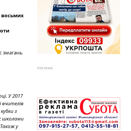
а восьмих
боти
ас змагань
РЕКЛАМА
ці. У 2017
і вчителів
кубки з
іж школами
 Також у