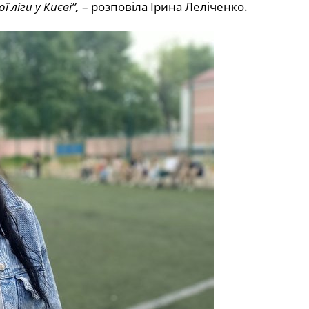
 ліги у Києві”
,
– розповіла Ірина Леліченко.