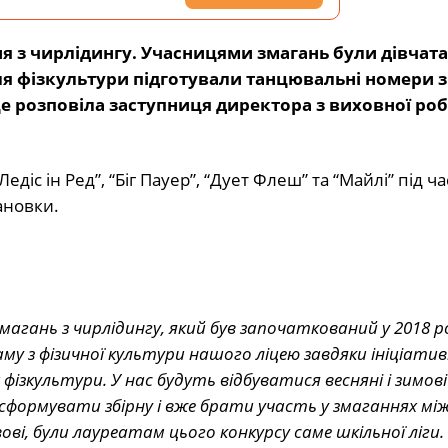
я з чирлідингу. Учасницями змагань були дівчат
еля фізкультури підготували танцювальні номери з
е розповіла заступниця директора з виховної ро
Ледіс ін Ред”, “Біг Пауер”, “Дует Флеш” та “Майлі” під ч
ановки.
магань з чирлідингу, який був започаткований у 2018 ро
му з фізичної культури нашого ліцею завдяки ініціатив
ізкультури. У нас будуть відбуватися весняні і зимові 
б сформувати збірну і вже брати участь у змаганнях м
вові, були лауреатам цього конкурсу саме шкільної ліги.