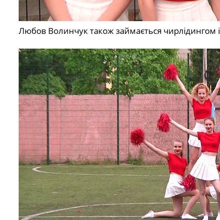
Любов Волинчук також займається чирлідингом і 