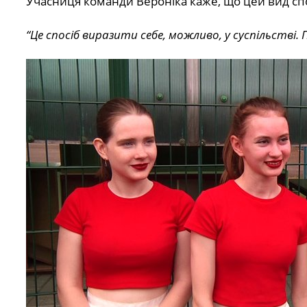
Учасниця команди Вероніка каже, що цей вид сп
“Це спосіб виразити себе, можливо, у суспільстві.