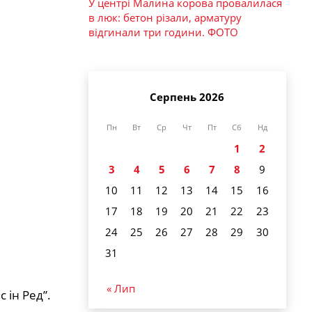
У центрі Малина корова провалилася
в люк: бетон різали, арматуру
відгинали три години. ФОТО
Серпень 2026
Пн
Вт
Ср
Чт
Пт
Сб
Нд
1
2
3
4
5
6
7
8
9
10
11
12
13
14
15
16
17
18
19
20
21
22
23
24
25
26
27
28
29
30
31
« Лип
 ін Ред”.