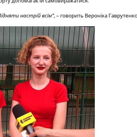
орту допомагає їй самовиражатися.
 Підняти настрій всім”
, – говорить Вероніка Гаврутенко