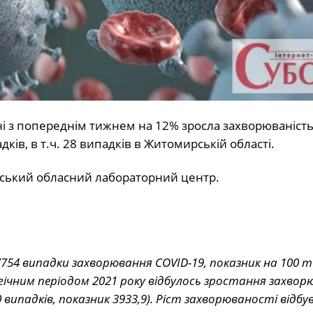
ні з попереднім тижнем на 12% зросла захворюваність
дків, в т.ч. 28 випадків в Житомирській області.
рський обласний лабораторний центр.
7754 випадки захворювання COVID-19, показник на 100 т
огічним періодом 2021 року відбулось зростання захво
 випадків, показник 3933,9). Ріст захворюваності відбув