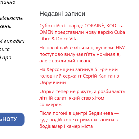
ктично
Недавні записи
кількість
жень.
Суботній хіт-парад: COKAINÉ, KODI та
OMEN представили нову версію Cuba
Libre & Dolce Vita
94 випадки
Не поспішайте міняти ці купюри: НБУ
ться
поступово вилучає п’ять номіналів,
і про
але є важливий нюанс
На Херсонщині загинув 51-річний
головний сержант Сергій Капітан з
Овруччини
Огірки тепер не ріжуть, а розбивають:
літній салат, який став хітом
соцмереж
Після погоні в центрі Бердичева —
суд: водій хоче отримати записи з
ЬНОТУ
бодікамер і камер міста