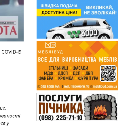
 COVID-l9
ис.
рюваності
ся у