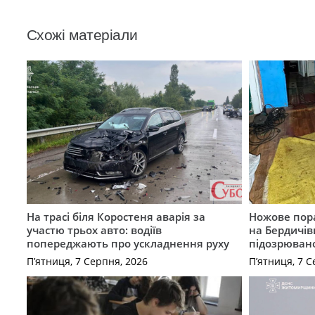
Схожі матеріали
На трасі біля Коростеня аварія за
Ножове пора
участю трьох авто: водіїв
на Бердичів
попереджають про ускладнення руху
підозрюван
П’ятниця, 7 Серпня, 2026
П’ятниця, 7 С