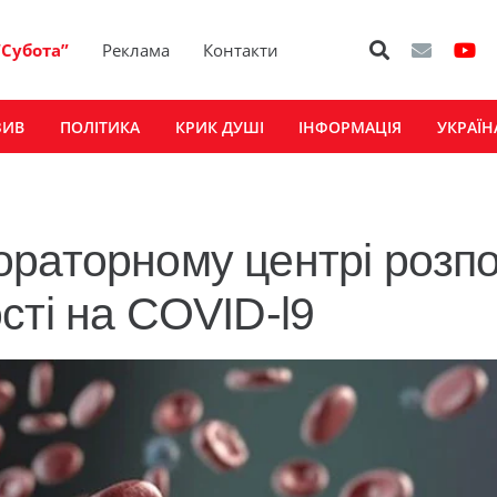
“Субота”
Реклама
Контакти
ЗИВ
ПОЛІТИКА
КРИК ДУШІ
ІНФОРМАЦІЯ
УКРАЇН
раторному центрі розпо
сті на COVID-l9