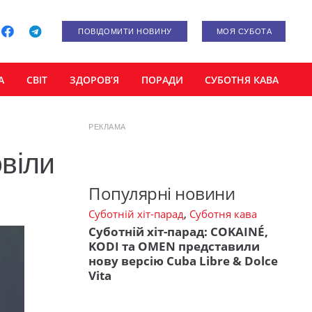
ПОВІДОМИТИ НОВИНУ
МОЯ СУБОТА
А
СВІТ
ЗДОРОВ’Я
ПОРАДИ
СУБОТНЯ КАВА
РЕКЛАМА
віли
Популярні новини
Суботній хіт-парад
,
Суботня кава
Суботній хіт-парад: COKAINÉ,
KODI та OMEN представили
нову версію Cuba Libre & Dolce
Vita