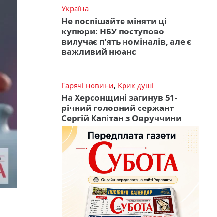
Україна
Не поспішайте міняти ці
купюри: НБУ поступово
вилучає п’ять номіналів, але є
важливий нюанс
Гарячі новини
,
Крик душі
На Херсонщині загинув 51-
річний головний сержант
Сергій Капітан з Овруччини