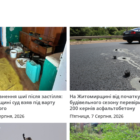
нення шиї після застілля:
На Житомирщині від початк
щині суд взяв під варту
будівельного сезону перевір
ого
200 кернів асфальтобетону
ерпня, 2026
П’ятниця, 7 Серпня, 2026