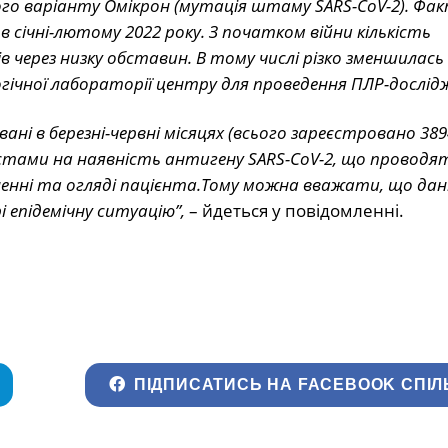
ого варіанту Омікрон (мутація штаму SARS-CoV-2). Фа
в січні-лютому 2022 року. З початком війни кількість
в через низку обставин. В тому числі різко зменшилась 
гічної лабораторії центру для проведення ПЛР-дослід
ні в березні-червні місяцях (всього зареєстровано 38
стами на наявність антигену SARS-CoV-2, що проводя
енні та огляді пацієнта.Тому можна вважати, що дан
і епідемічну ситуацію”,
– йдеться у повідомленні.
ПІДПИСАТИСЬ НА FACEBOOK СПІЛ