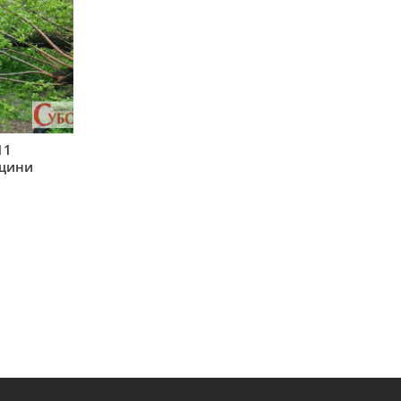
11
рщини