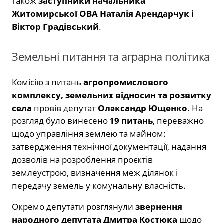
також
заступники начальника
Житомирської ОВА Наталія Арендарчук і
Віктор Градівський
.
Земельні питання та аграрна політика
Комісію з питань
агропромислового
комплексу, земельних відносин та розвитку
села
провів депутат
Олександр Ющенко
. На
розгляд було винесено
19 питань
, переважно
щодо управління землею та майном:
затвердження технічної документації, надання
дозволів на розроблення проєктів
землеустрою, визначення меж ділянок і
передачу земель у комунальну власність.
Окремо депутати розглянули
звернення
народного депутата Дмитра Костюка
щодо