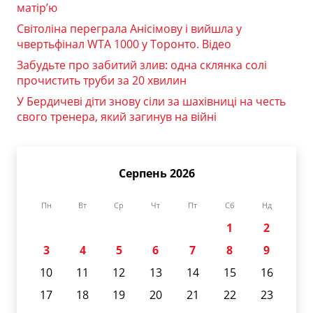
матір’ю
Світоліна переграла Анісімову і вийшла у
чвертьфінал WTA 1000 у Торонто. Відео
Забудьте про забитий злив: одна склянка солі
прочистить труби за 20 хвилин
У Бердичеві діти знову сіли за шахівниці на честь
свого тренера, який загинув на війні
Серпень 2026
Пн
Вт
Ср
Чт
Пт
Сб
Нд
1
2
3
4
5
6
7
8
9
10
11
12
13
14
15
16
17
18
19
20
21
22
23