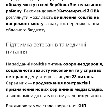
обвалу мосту в селі Вербівка Звягельського
району
. Рекомендовано
Житомирській ОВА
розглянути можливість
виділення коштів на
капремонт мосту
за рахунок перевиконання
обласного бюджету.
Підтримка ветеранів та медичні
питання
На засіданні комісії з питань
охорони здоров’я,
соціального захисту населення та у справах
ветеранів
депутати розглянули
28 питань
.
Серед них —
продовження контрактів і
призначення нових керівників медзакладів
,
а також зміни до статутів комунальних установ.
Важливою темою стало звернення
КНП