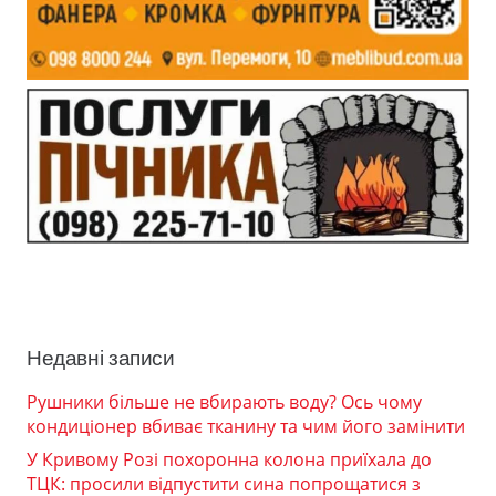
Недавні записи
Рушники більше не вбирають воду? Ось чому
кондиціонер вбиває тканину та чим його замінити
У Кривому Розі похоронна колона приїхала до
ТЦК: просили відпустити сина попрощатися з