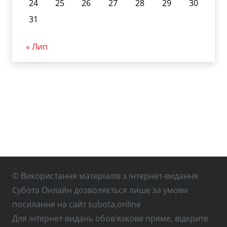
24
25
26
27
28
29
30
31
« Лип
© Використання матеріалів з інтернет-видання
Субота Онлайн дозволяється лише за умови
посилання на сайт subota.online
Для інтернет-видань обов’язкове пряме, відкрите