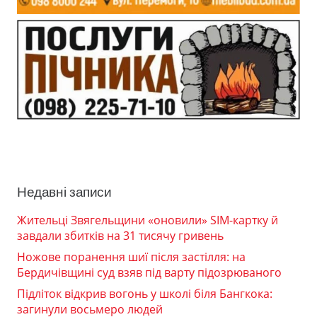
Недавні записи
Жительці Звягельщини «оновили» SIM-картку й
завдали збитків на 31 тисячу гривень
Ножове поранення шиї після застілля: на
Бердичівщині суд взяв під варту підозрюваного
Підліток відкрив вогонь у школі біля Бангкока:
загинули восьмеро людей