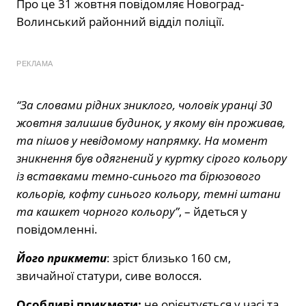
Про це 31 жовтня повідомляє Новоград-
Волинський районний відділ поліції.
РЕКЛАМА
“За словами рідних зниклого, чоловік уранці 30
жовтня залишив будинок, у якому він проживав,
та пішов у невідомому напрямку. На момент
зникнення був одягнений у куртку сірого кольору
із вставками темно-синього та бірюзового
кольорів, кофту синього кольору, темні штани
та кашкет чорного кольору”
, – йдеться у
повідомленні.
Його прикмети
: зріст близько 160 см,
звичайної статури, сиве волосся.
Особливі прикмети:
не орієнтується у часі та