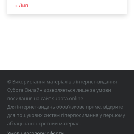
« Лип
© Використання матеріалів з інтернет-видання
Субота Онлайн дозволяється лише за умови
посилання на сайт subota.online
Для інтернет-видань обов’язкове пряме, відкрите
для пошукових систем гіперпосилання у першому
абзаці на конкретний матеріал.
Умови договору оферти