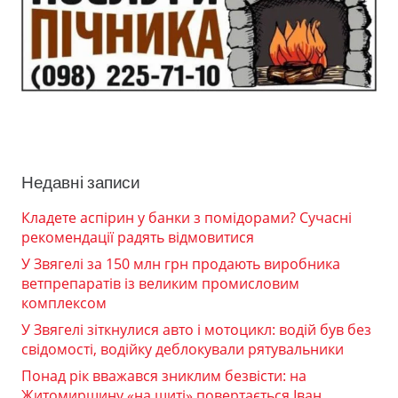
Недавні записи
Кладете аспірин у банки з помідорами? Сучасні
рекомендації радять відмовитися
У Звягелі за 150 млн грн продають виробника
ветпрепаратів із великим промисловим
комплексом
У Звягелі зіткнулися авто і мотоцикл: водій був без
свідомості, водійку деблокували рятувальники
Понад рік вважався зниклим безвісти: на
Житомирщину «на щиті» повертається Іван