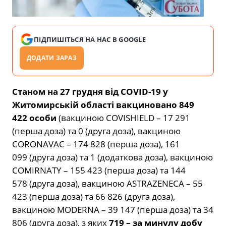
ПІДПИШІТЬСЯ НА НАС В GOOGLE
ДОДАТИ ЗАРАЗ
Станом на 27 грудня від COVID-19 у
Житомирській області вакциновано
849
422
особи
(вакциною COVISHIELD – 17 291
(перша доза) та 0 (друга доза), вакциною
CORONAVAC –
174 828
(перша доза),
161
099
(друга доза) та 1 (додаткова доза), вакциною
COMIRNATY –
155 423
(перша доза) та
144
578
(друга доза), вакциною ASTRAZENECA –
55
423
(перша доза) та
66 826
(друга доза),
вакциною MODERNA –
39 147
(перша доза) та
34
806
(друга доза), з яких
719 – за минулу добу