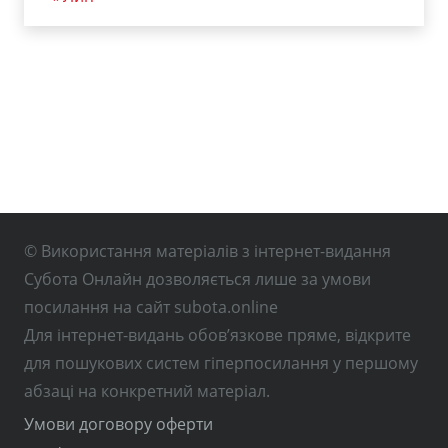
© Використання матеріалів з інтернет-видання
Субота Онлайн дозволяється лише за умови
посилання на сайт subota.online
Для інтернет-видань обов’язкове пряме, відкрите
для пошукових систем гіперпосилання у першому
абзаці на конкретний матеріал.
Умови договору оферти