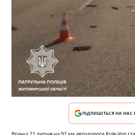
ПІДПИШІТЬСЯ НА НАС 
Вранці 21 липня на 92 км автодороги
Київ-Чоп
ста