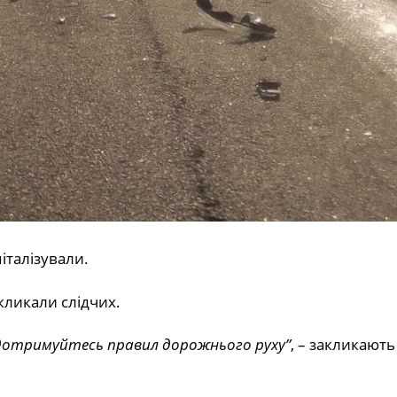
італізували.
кликали слідчих.
 дотримуйтесь правил дорожнього руху”
, – закликають