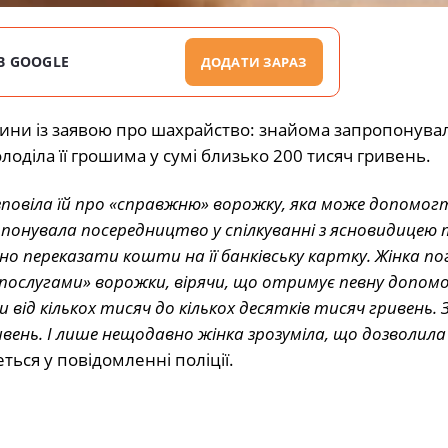
В GOOGLE
ДОДАТИ ЗАРАЗ
щини із заявою про шахрайство: знайома запропонува
оділа її грошима у сумі близько 200 тисяч гривень.
розповіла їй про «справжню» ворожку, яка може допомог
понувала посередництво у спілкуванні з ясновидицею 
о переказати кошти на її банківську картку. Жінка п
ослугами» ворожки, вірячи, що отримує певну допомо
 від кількох тисяч до кількох десятків тисяч гривень.
ивень. І лише нещодавно жінка зрозуміла, що дозволила
ться у повідомленні поліції.