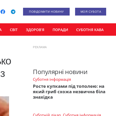
ПОВІДОМИТИ НОВИНУ
МОЯ СУБОТА
А
СВІТ
ЗДОРОВ’Я
ПОРАДИ
СУБОТНЯ КАВА
РЕКЛАМА
ько
з
Популярні новини
Суботня інформація
Росте купками під тополею: на
який гриб схожа незвична біла
знахідка
Суботній лікар
,
Суботня інформація