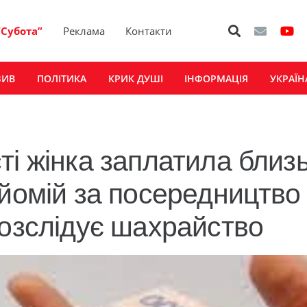
“Субота”
Реклама
Контакти
ЗИВ
ПОЛІТИКА
КРИК ДУШІ
ІНФОРМАЦІЯ
УКРАЇН
ті жінка заплатила близ
йомій за посередництво 
розслідує шахрайство