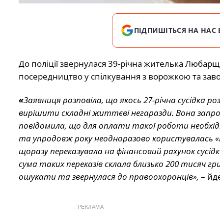
ПІДПИШІТЬСЯ НА НАС 
До поліції звернулася 39-річна жителька Любар
посередництво у спілкування з ворожкою та завол
«
Заявниця розповіла, що якось 27-річна сусідка 
вирішити складні життєві негаразди. Вона запро
повідомила, що для оплати такої роботи необхідн
та упродовж року неодноразово користувалась «п
щоразу переказувала на фінансовий рахунок сусідки
сума таких переказів склала близько 200 тисяч гр
ошукати та звернулася до правоохоронців»,
– йде
РЕКЛАМА