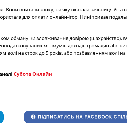
 Вони опитали жінку, на яку вказала заявниця й та 
ористала для оплати онлайн-ігор. Нині триває подал
хом обману чи зловживання довірою (шахрайство), 
неоподатковуваних мінімумів доходів громадян або в
ям волі на строк до 5 років, або позбавленням волі на 
аналі
Субота Онлайн
ПІДПИСАТИСЬ НА FACEBOOK СПІЛ