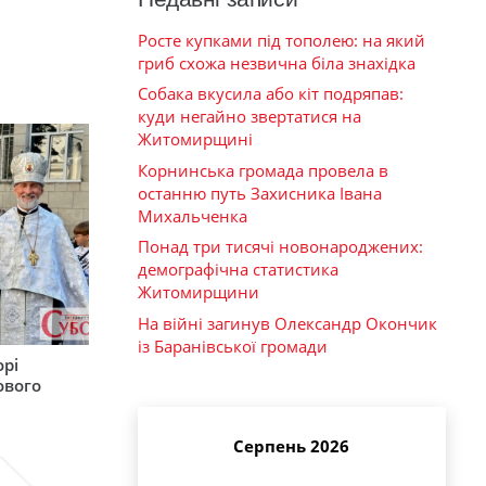
Росте купками під тополею: на який
гриб схожа незвична біла знахідка
Собака вкусила або кіт подряпав:
куди негайно звертатися на
Житомирщині
Корнинська громада провела в
останню путь Захисника Івана
Михальченка
Понад три тисячі новонароджених:
демографічна статистика
Житомирщини
На війні загинув Олександр Окончик
із Баранівської громади
орі
ового
Серпень 2026