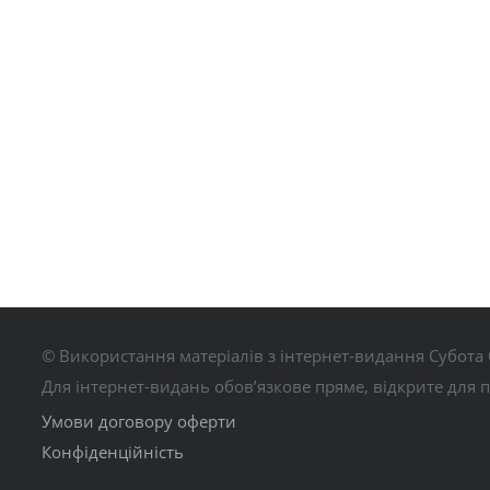
© Використання матеріалів з інтернет-видання Субота 
Для інтернет-видань обов’язкове пряме, відкрите для 
Умови договору оферти
Конфіденційність