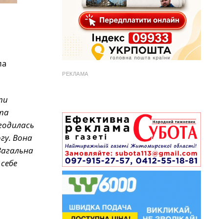
ла
РЕКЛАМА
ти
та
огодилась
гу. Вона
 Загальна
 себе