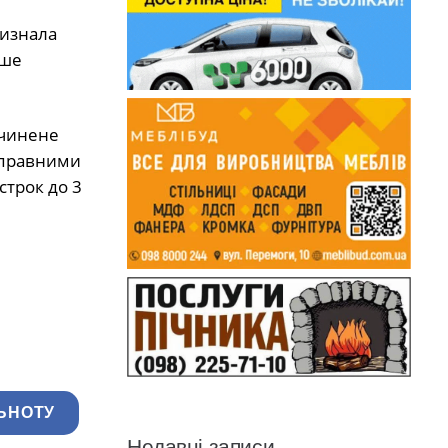
визнала
ьше
вчинене
иправними
строк до 3
ЬНОТУ
Недавні записи