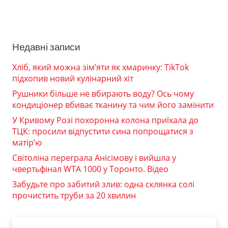
Недавні записи
Хліб, який можна зім’яти як хмаринку: TikTok
підхопив новий кулінарний хіт
Рушники більше не вбирають воду? Ось чому
кондиціонер вбиває тканину та чим його замінити
У Кривому Розі похоронна колона приїхала до
ТЦК: просили відпустити сина попрощатися з
матір’ю
Світоліна переграла Анісімову і вийшла у
чвертьфінал WTA 1000 у Торонто. Відео
Забудьте про забитий злив: одна склянка солі
прочистить труби за 20 хвилин