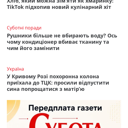
Хліб, який можна зім’яти як хмаринку:
TikTok підхопив новий кулінарний хіт
Суботні поради
Рушники більше не вбирають воду? Ось
чому кондиціонер вбиває тканину та
чим його замінити
Україна
У Кривому Розі похоронна колона
приїхала до ТЦК: просили відпустити
сина попрощатися з матір’ю