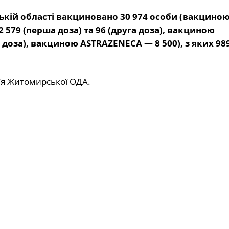
ській області вакциновано 30 974 особи (вакцино
2 579 (перша доза) та 96 (друга доза)
, вакциною
га доза), вакциною ASTRAZENECA — 8 500
), з яких 98
’я Житомирської ОДА.