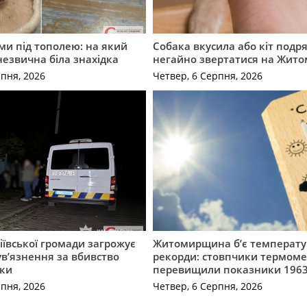
ми під тополею: на який
Собака вкусила або кіт подр
незвична біла знахідка
негайно звертатися на Жит
рпня, 2026
Четвер, 6 Серпня, 2026
ївської громади загрожує
Житомирщина б’є температу
 ув’язнення за вбивство
рекорди: стовпчики термоме
ки
перевищили показники 1963
рпня, 2026
Четвер, 6 Серпня, 2026