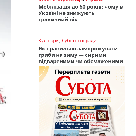
Мобілізація до 60 років: чому в
Україні не знижують
граничний вік
Кулінарія
,
Суботні поради
Як правильно заморожувати
гриби на зиму — сирими,
відвареними чи обсмаженими