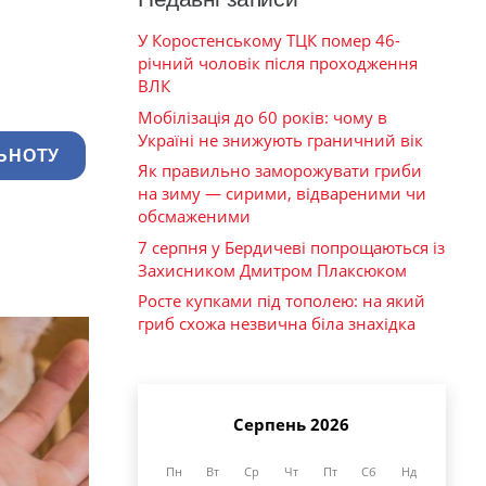
У Коростенському ТЦК помер 46-
річний чоловік після проходження
ВЛК
Мобілізація до 60 років: чому в
Україні не знижують граничний вік
ЬНОТУ
Як правильно заморожувати гриби
на зиму — сирими, відвареними чи
обсмаженими
7 серпня у Бердичеві попрощаються із
Захисником Дмитром Плаксюком
Росте купками під тополею: на який
гриб схожа незвична біла знахідка
Серпень 2026
Пн
Вт
Ср
Чт
Пт
Сб
Нд