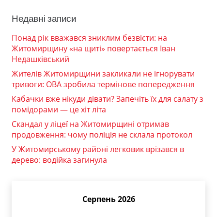
Недавні записи
Понад рік вважався зниклим безвісти: на
Житомирщину «на щиті» повертається Іван
Недашківський
Жителів Житомирщини закликали не ігнорувати
тривоги: ОВА зробила термінове попередження
Кабачки вже нікуди дівати? Запечіть їх для салату з
помідорами — це хіт літа
Скандал у ліцеї на Житомирщині отримав
продовження: чому поліція не склала протокол
У Житомирському районі легковик врізався в
дерево: водійка загинула
Серпень 2026