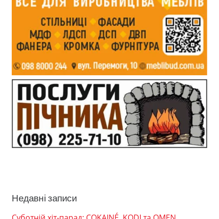
Недавні записи
Суботній хіт-парад: COKAINÉ, KODI та OMEN