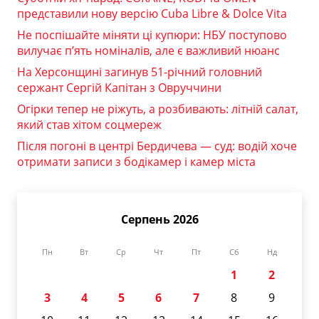
представили нову версію Cuba Libre & Dolce Vita
Не поспішайте міняти ці купюри: НБУ поступово
вилучає п’ять номіналів, але є важливий нюанс
На Херсонщині загинув 51-річний головний
сержант Сергій Капітан з Овруччини
Огірки тепер не ріжуть, а розбивають: літній салат,
який став хітом соцмереж
Після погоні в центрі Бердичева — суд: водій хоче
отримати записи з бодікамер і камер міста
Серпень 2026
Пн
Вт
Ср
Чт
Пт
Сб
Нд
1
2
3
4
5
6
7
8
9