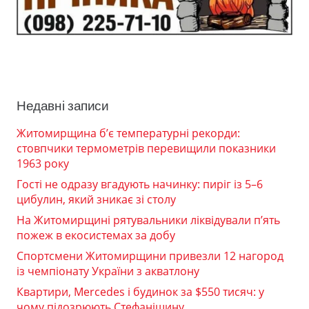
Недавні записи
Житомирщина б’є температурні рекорди:
стовпчики термометрів перевищили показники
1963 року
Гості не одразу вгадують начинку: пиріг із 5–6
цибулин, який зникає зі столу
На Житомирщині рятувальники ліквідували п’ять
пожеж в екосистемах за добу
Спортсмени Житомирщини привезли 12 нагород
із чемпіонату України з акватлону
Квартири, Mercedes і будинок за $550 тисяч: у
чому підозрюють Стефанішину