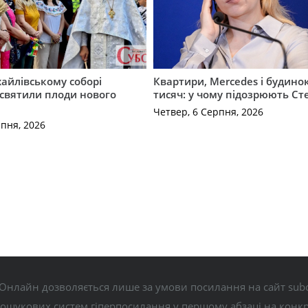
айлівському соборі
Квартири, Mercedes і будинок
святили плоди нового
тисяч: у чому підозрюють С
Четвер, 6 Серпня, 2026
рпня, 2026
Онлайн дозволяється лише за умови посилання на сайт subo
пошукових систем гіперпосилання у першому абзаці на конк