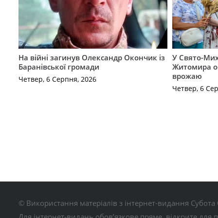
На війні загинув Олександр Окончик із
У Свято-Мих
Баранівської громади
Житомира о
врожаю
Четвер, 6 Серпня, 2026
Четвер, 6 Се
© Використання матеріалів з інтернет-видання Субота 
Для інтернет-видань обов’язкове пряме, відкрите для 