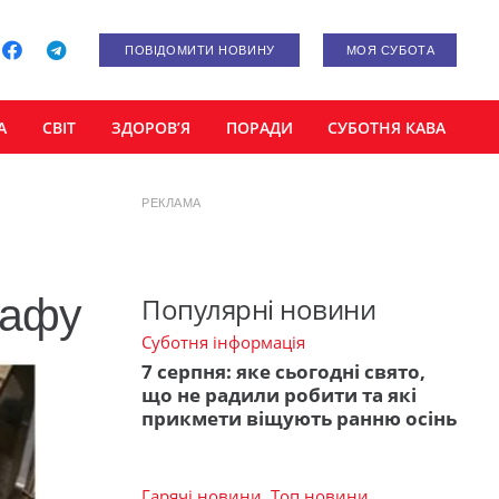
ПОВІДОМИТИ НОВИНУ
МОЯ СУБОТА
А
СВІТ
ЗДОРОВ’Я
ПОРАДИ
СУБОТНЯ КАВА
РЕКЛАМА
рафу
Популярні новини
Суботня інформація
7 серпня: яке сьогодні свято,
що не радили робити та які
прикмети віщують ранню осінь
Гарячі новини
,
Топ новини