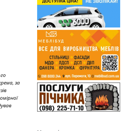
ого
крема, за
зів
омірної
дував