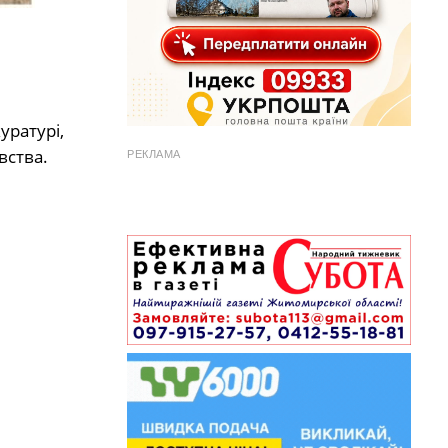
уратурі,
вства.
РЕКЛАМА