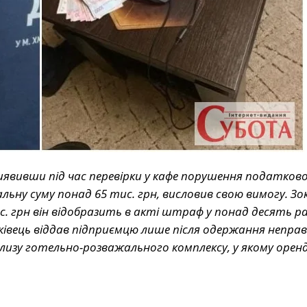
иявивши під час перевірки у кафе порушення податков
льну суму понад 65 тис. грн, висловив свою вимогу. Зо
. грн він відобразить в акті штраф у понад десять ра
ківець віддав підприємцю лише після одержання неправ
близу готельно-розважального комплексу, у якому орен