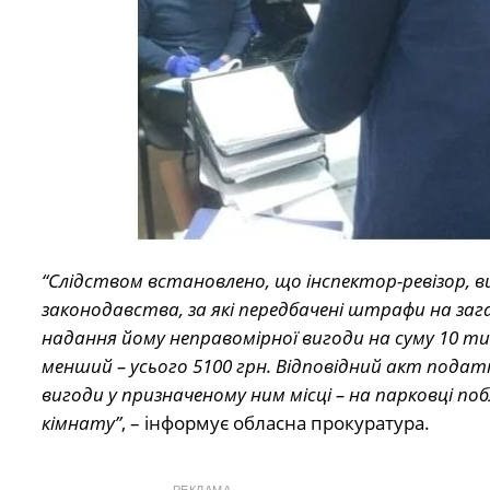
“Слідством встановлено, що інспектор-ревізор, в
законодавства, за які передбачені штрафи на зага
надання йому неправомірної вигоди на суму 10 тис
менший – усього 5100 грн. Відповідний акт подат
вигоди у призначеному ним місці – на парковці по
кімнату”
, – інформує обласна прокуратура.