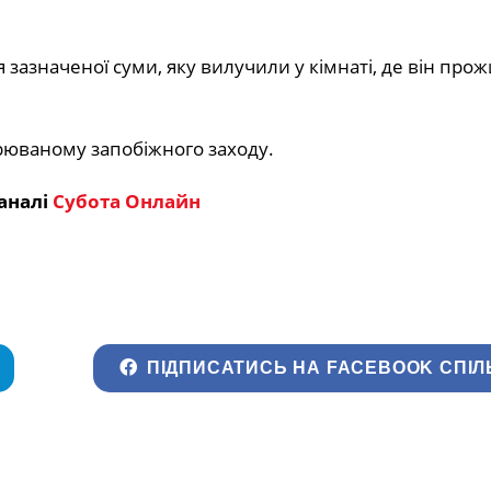
азначеної суми, яку вилучили у кімнаті, де він прож
рюваному запобіжного заходу.
аналі
Субота Онлайн
ПІДПИСАТИСЬ НА FACEBOOK СПІЛ