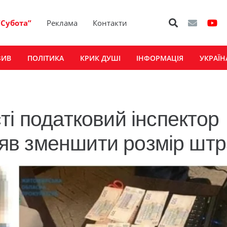
“Субота”
Реклама
Контакти
ЗИВ
ПОЛІТИКА
КРИК ДУШІ
ІНФОРМАЦІЯ
УКРАЇН
ті податковий інспектор
іцяв зменшити розмір шт