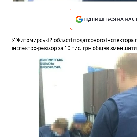
ПІДПИШІТЬСЯ НА НАС 
У Житомирській області податкового інспектора 
інспектор-ревізор за 10 тис. грн обіцяв зменши