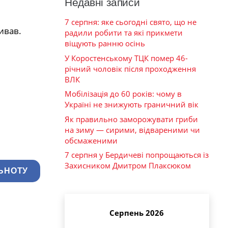
Недавні записи
7 серпня: яке сьогодні свято, що не
ивав.
радили робити та які прикмети
віщують ранню осінь
У Коростенському ТЦК помер 46-
річний чоловік після проходження
ВЛК
Мобілізація до 60 років: чому в
Україні не знижують граничний вік
Як правильно заморожувати гриби
на зиму — сирими, відвареними чи
обсмаженими
7 серпня у Бердичеві попрощаються із
Захисником Дмитром Плаксюком
ЬНОТУ
Серпень 2026