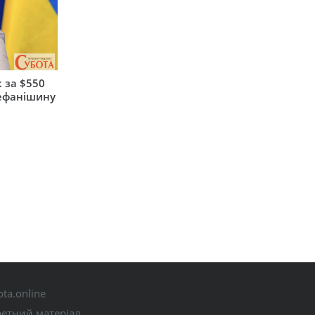
 за $550
тефанішину
ta.online
ретний матеріал.