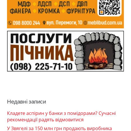
Недавні записи
Кладете аспірин у банки з помідорами? Сучасні
рекомендації радять відмовитися
У Звягелі за 150 млн грн продають виробника