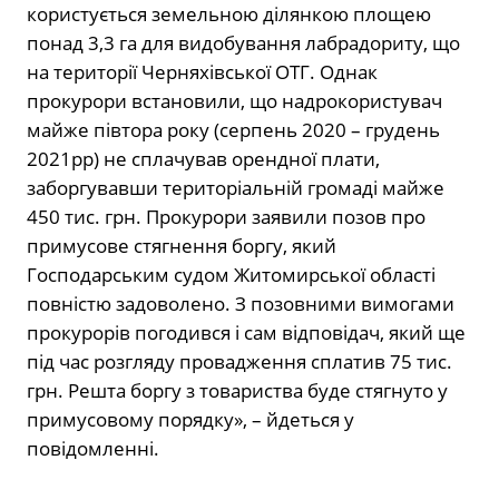
користується земельною ділянкою площею
понад 3,3 га для видобування лабрадориту, що
на території Черняхівської ОТГ. Однак
прокурори встановили, що надрокористувач
майже півтора року (серпень 2020 – грудень
2021рр) не сплачував орендної плати,
заборгувавши територіальній громаді майже
450 тис. грн. Прокурори заявили позов про
примусове стягнення боргу, який
Господарським судом Житомирської області
повністю задоволено. З позовними вимогами
прокурорів погодився і сам відповідач, який ще
під час розгляду провадження сплатив 75 тис.
грн. Решта боргу з товариства буде стягнуто у
примусовому порядку», – йдеться у
повідомленні.