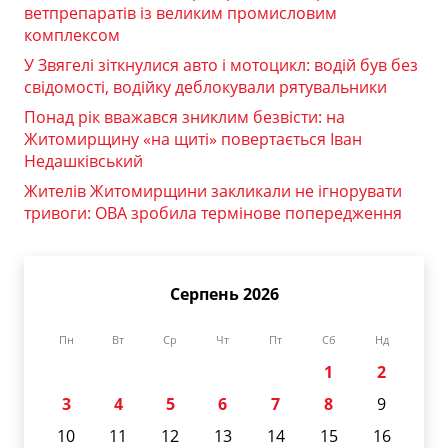
ветпрепаратів із великим промисловим
комплексом
У Звягелі зіткнулися авто і мотоцикл: водій був без
свідомості, водійку деблокували рятувальники
Понад рік вважався зниклим безвісти: на
Житомирщину «на щиті» повертається Іван
Недашківський
Жителів Житомирщини закликали не ігнорувати
тривоги: ОВА зробила термінове попередження
Серпень 2026
Пн
Вт
Ср
Чт
Пт
Сб
Нд
1
2
3
4
5
6
7
8
9
10
11
12
13
14
15
16