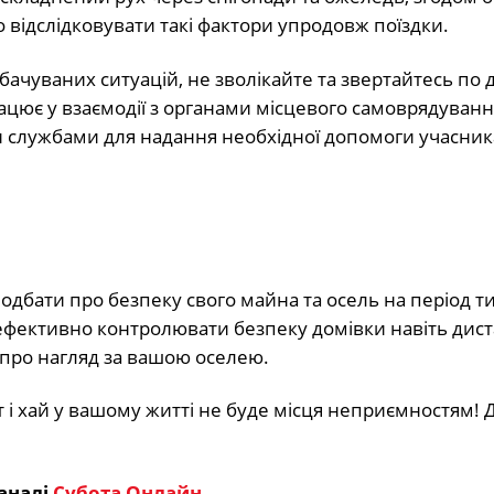
о відслідковувати такі фактори упродовж поїздки.
ачуваних ситуацій, не зволікайте та звертайтесь по 
ацює у взаємодії з органами місцевого самоврядуванн
 службами для надання необхідної допомоги учасни
одбати про безпеку свого майна та осель на період т
ь ефективно контролювати безпеку домівки навіть дис
 про нагляд за вашою оселею.
ят і хай у вашому житті не буде місця неприємностям! 
аналі
Субота Онлайн