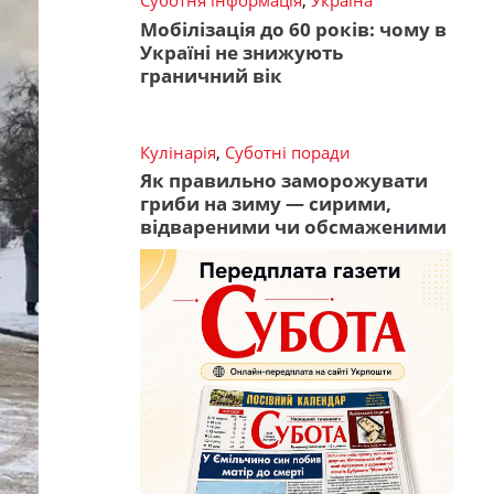
Суботня інформація
,
Україна
Мобілізація до 60 років: чому в
Україні не знижують
граничний вік
Кулінарія
,
Суботні поради
Як правильно заморожувати
гриби на зиму — сирими,
відвареними чи обсмаженими