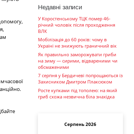
Недавні записи
У Коростенському ТЦК помер 46-
допомогу,
річний чоловік після проходження
я,
ВЛК
кам
Мобілізація до 60 років: чому в
Україні не знижують граничний вік
Як правильно заморожувати гриби
на зиму — сирими, відвареними чи
обсмаженими
7 серпня у Бердичеві попрощаються із
имчасової
Захисником Дмитром Плаксюком
танційно.
Росте купками під тополею: на який
гриб схожа незвична біла знахідка
Дбайте
Серпень 2026