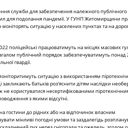
ення служби для забезпечення належного публічного
ил для подолання пандемії. У ГУНП Житомирщини п
 моніторять ситуацію у населених пунктах та на доро
 2022 поліцейські працюватимуть на місцях масових гу
Загалом публічний порядок забезпечуватимуть понад 
ьної гвардії.
моніторитимуть ситуацію з використанням піротехніч
і закликають батьків роз’яснити дітям наслідки необ
ож не користуватися несертифікованими піротехнічн
оводження з якими відсутні.
 на гостини до рідних або на відпочинок власним
увати мінливі погодні умови та заздалегідь розплану
 ускладнений рух через снігопади та ожеледь, згодом 