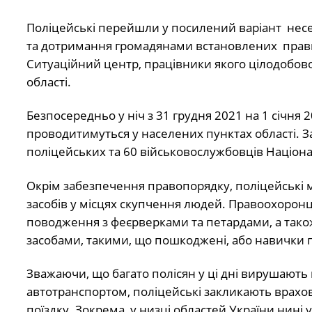
Поліцейські перейшли у посилений варіант нес
та дотримання громадянами встановлених прав
Ситуаційний центр, працівники якого цілодобово
області.
Безпосередньо у ніч з 31 грудня 2021 на 1 січня
проводитимуться у населених пунктах області. 
поліцейських та 60 військовослужбовців Націонал
Окрім забезпечення правопорядку, поліцейські 
засобів у місцях скупчення людей. Правоохоронц
поводження з феєрверками та петардами, а так
засобами, такими, що пошкоджені, або навички п
Зважаючи, що багато полісян у ці дні вирушають
автотранспортом, поліцейські закликають врахов
поїздку. Зокрема, у низці областей України нині