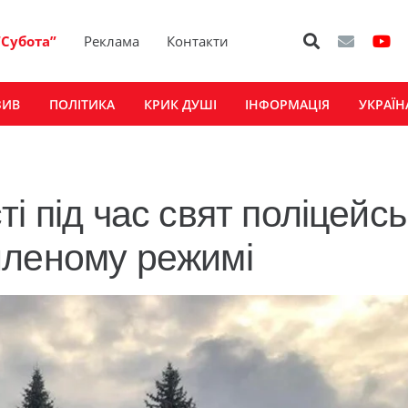
“Субота”
Реклама
Контакти
ЗИВ
ПОЛІТИКА
КРИК ДУШІ
ІНФОРМАЦІЯ
УКРАЇН
і під час свят поліцейсь
иленому режимі