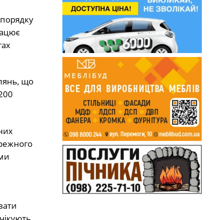
 порядку
рацює
гах
лянь, що
200
них
ережного
ими
вати
очікують