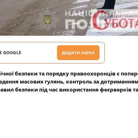
В GOOGLE
ДОДАТИ ЗАРАЗ
ічної безпеки та порядку правоохоронців є попе
едення масових гулянь, контроль за дотримання
авил безпеки під час використання феєрверків т