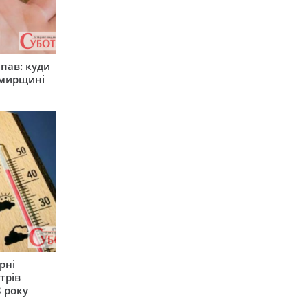
япав: куди
омирщині
рні
трів
 року