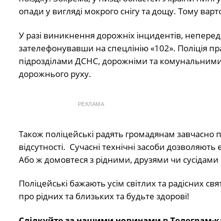
опади у вигляді мокрого снігу та дощу. Тому варт
У разі виникнення дорожніх інцидентів, непередб
зателефонувавши на спецлінію «102». Поліція пр
підрозділами ДСНС, дорожніми та комунальними
дорожнього руху.
РЕКЛАМА
Також поліцейські радять громадянам завчасно п
відсутності. Сучасні технічні засоби дозволяют
Або ж домовтеся з рідними, друзями чи сусідами
Поліцейські бажають усім світлих та радісних св
про рідних та близьких та будьте здорові!
Слідкуйте за нашими новинами в Телеграм-к