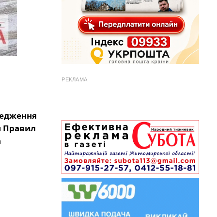
РЕКЛАМА
редження
м Правил
а