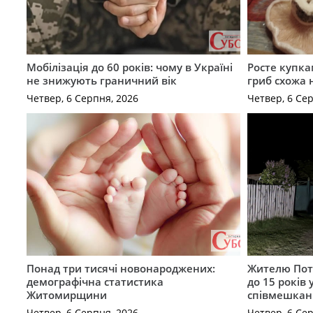
Мобілізація до 60 років: чому в Україні
Росте купка
не знижують граничний вік
гриб схожа 
Четвер, 6 Серпня, 2026
Четвер, 6 Се
Понад три тисячі новонароджених:
Жителю Поті
демографічна статистика
до 15 років
Житомирщини
співмешкан
Четвер, 6 Серпня, 2026
Четвер, 6 Се