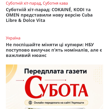
Суботній хіт-парад
,
Суботня кава
Суботній хіт-парад: COKAINÉ, KODI та
OMEN представили нову версію Cuba
Libre & Dolce Vita
Україна
Не поспішайте міняти ці купюри: НБУ
поступово вилучає п’ять номіналів, але є
важливий нюанс