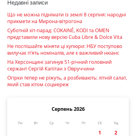
Недавні записи
Що не можна піднімати із землі 8 серпня: народні
прикмети на Мирона-вітрогона
Суботній хіт-парад: COKAINÉ, KODI та OMEN
представили нову версію Cuba Libre & Dolce Vita
Не поспішайте міняти ці купюри: НБУ поступово
вилучає п’ять номіналів, але є важливий нюанс
На Херсонщині загинув 51-річний головний
сержант Сергій Капітан з Овруччини
Огірки тепер не ріжуть, а розбивають: літній салат,
який став хітом соцмереж
Серпень 2026
Пн
Вт
Ср
Чт
Пт
Сб
Нд
1
2