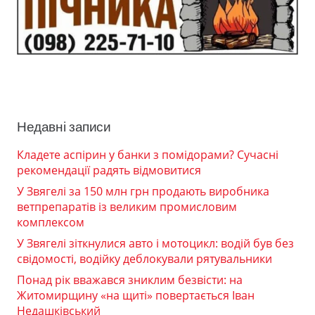
Недавні записи
Кладете аспірин у банки з помідорами? Сучасні
рекомендації радять відмовитися
У Звягелі за 150 млн грн продають виробника
ветпрепаратів із великим промисловим
комплексом
У Звягелі зіткнулися авто і мотоцикл: водій був без
свідомості, водійку деблокували рятувальники
Понад рік вважався зниклим безвісти: на
Житомирщину «на щиті» повертається Іван
Недашківський