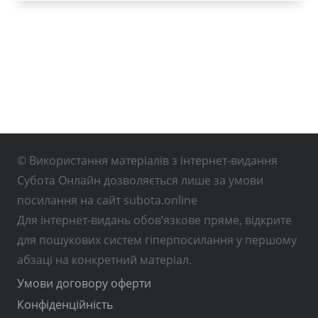
© Використання матеріалів з інтернет-видання
Субота Онлайн дозволяється лише за умови
посилання на сайт subota.online
Для інтернет-видань обов’язкове пряме, відкрите
для пошукових систем гіперпосилання у першому
абзаці на конкретний матеріал.
Умови договору оферти
Конфіденційність