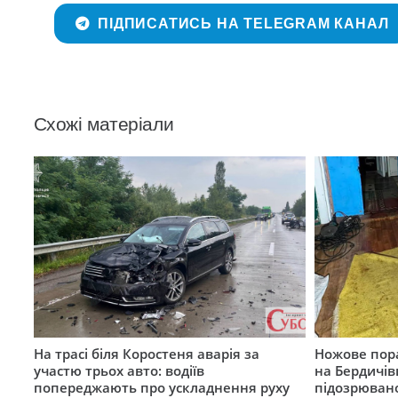
ПІДПИСАТИСЬ НА TELEGRAM КАНАЛ
Схожі матеріали
На трасі біля Коростеня аварія за
Ножове пора
участю трьох авто: водіїв
на Бердичів
попереджають про ускладнення руху
підозрюван