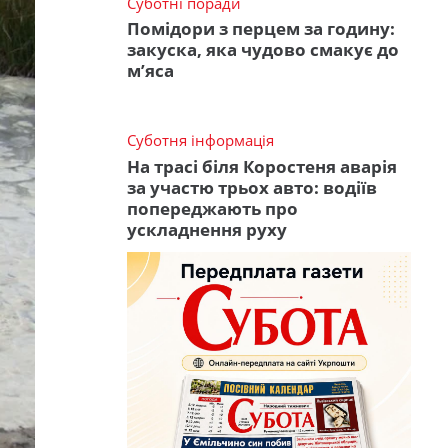
Суботні поради
Помідори з перцем за годину:
закуска, яка чудово смакує до
м’яса
Суботня інформація
На трасі біля Коростеня аварія
за участю трьох авто: водіїв
попереджають про
ускладнення руху