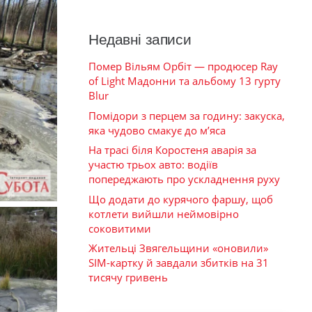
Недавні записи
Помер Вільям Орбіт — продюсер Ray
of Light Мадонни та альбому 13 гурту
Blur
Помідори з перцем за годину: закуска,
яка чудово смакує до м’яса
На трасі біля Коростеня аварія за
участю трьох авто: водіїв
попереджають про ускладнення руху
Що додати до курячого фаршу, щоб
котлети вийшли неймовірно
соковитими
Жительці Звягельщини «оновили»
SIM-картку й завдали збитків на 31
тисячу гривень