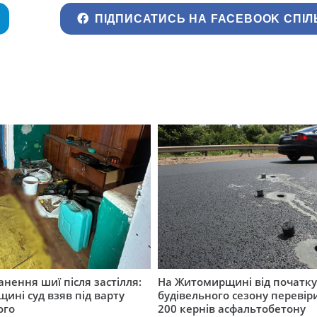
ПІДПИСАТИСЬ НА FACEBOOK СПІЛ
нення шиї після застілля:
На Житомирщині від початк
щині суд взяв під варту
будівельного сезону перевір
ого
200 кернів асфальтобетону