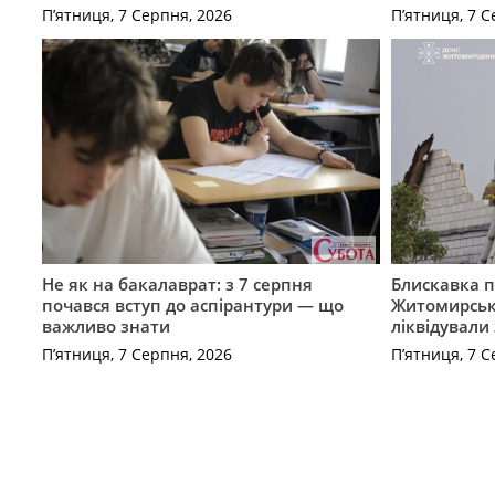
П’ятниця, 7 Серпня, 2026
П’ятниця, 7 С
Не як на бакалаврат: з 7 серпня
Блискавка п
почався вступ до аспірантури — що
Житомирськ
важливо знати
ліквідували
П’ятниця, 7 Серпня, 2026
П’ятниця, 7 С