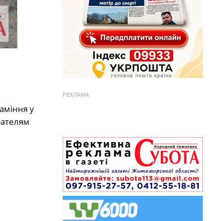
РЕКЛАМА
аміння у
рателям