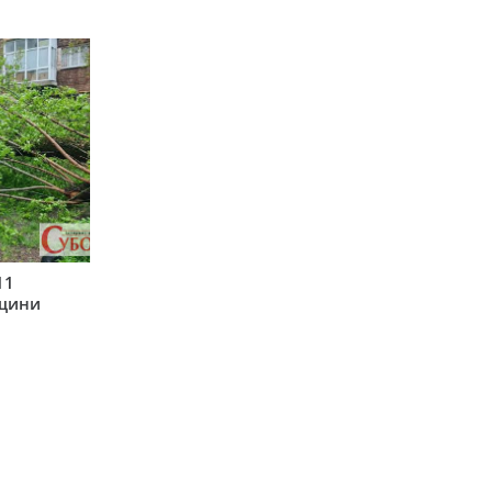
11
рщини