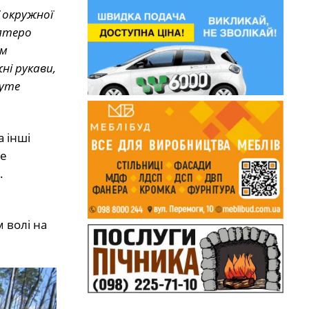
 окружної
’ятеро
им
ні рукави,
буте
 інші
не
.
 волі на