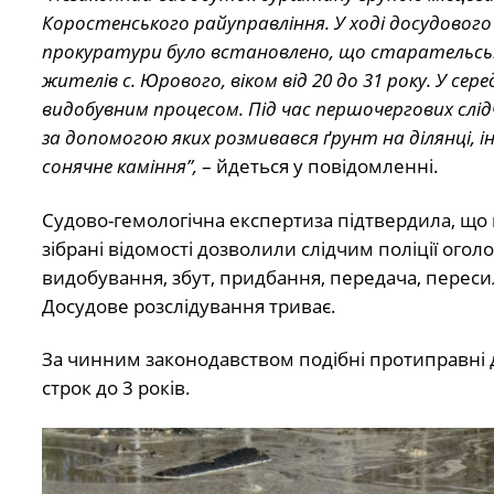
Коростенського райуправління. У ході досудового
прокуратури було встановлено, що старательську 
жителів с. Юрового, віком від 20 до 31 року. У се
видобувним процесом. Під час першочергових слідч
за допомогою яких розмивався ґрунт на ділянці,
сонячне каміння”,
– йдеться у повідомленні.
Судово-гемологічна експертиза підтвердила, що 
зібрані відомості дозволили слідчим поліції оголос
видобування, збут, придбання, передача, переси
Досудове розслідування триває.
За чинним законодавством подібні протиправні 
строк до 3 років.