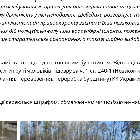
 розслідування за процесуального керівництва місцевої
діяльність у лісі неподалік с. Шебедихи розгорнули п
редині листопада правоохоронці застали їх за незаконн
их дій поліцейські вилучили водозабірні шланги, пожеж
 інше старательське обладнання, а також щойно видо
камінь-сирець є дорогоцінним бурштином. Відтак ці та
ити групі чоловіків підозру за ч. 1 ст. 240-1 (Незакон
лання, перевезення, переробка бурштину) КК України
дії караються штрафом, обмеженням чи позбавленням