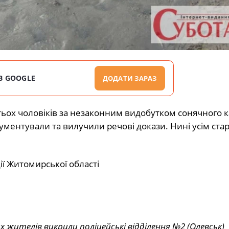
В GOOGLE
ДОДАТИ ЗАРАЗ
ятьох чоловіків за незаконним видобутком сонячного к
кументували та вилучили речові докази. Нині усім ста
ції Житомирської області
жителів викрили поліцейські відділення №2 (Олевськ)