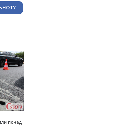
ЬНОТУ
у
или понад