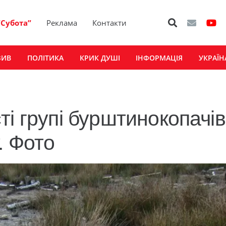
“Субота”
Реклама
Контакти
ЗИВ
ПОЛІТИКА
КРИК ДУШІ
ІНФОРМАЦІЯ
УКРАЇН
і групі бурштинокопачів
. Фото