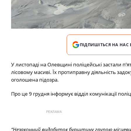
ПІДПИШІТЬСЯ НА НАС 
У листопаді на Олевщині поліцейські застали п’
лісовому масиві. Їх протиправну діяльність задо
оголошена підозра.
Про це 9 грудня інформує відділ комунікації полі
РЕКЛАМА
“Незаконний видобуток бурштину групою місцевих 