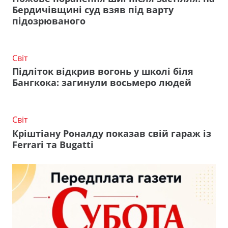
Бердичівщині суд взяв під варту
підозрюваного
Світ
Підліток відкрив вогонь у школі біля
Бангкока: загинули восьмеро людей
Світ
Кріштіану Роналду показав свій гараж із
Ferrari та Bugatti