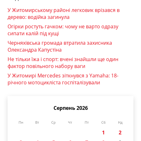
У Житомирському районі легковик врізався в
дерево: водійка загинула
Огірки ростуть гачком: чому не варто одразу
сипати калій під кущі
Черняхівська громада втратила захисника
Олександра Капустіна
Не тільки їжа і спорт: вчені знайшли ще один
фактор повільного набору ваги
У Житомирі Mercedes зіткнувся з Yamaha: 18-
річного мотоцикліста госпіталізували
Серпень 2026
Пн
Вт
Ср
Чт
Пт
Сб
Нд
1
2