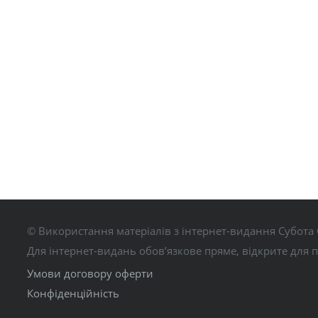
© Використання матеріалів з інтернет-видання Субота 
Для інтернет-видань обов’язкове пряме, відкрите для 
Умови договору оферти
Конфіденційність