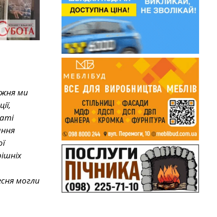
ижня ми
ії,
латі
ання
ої
рішніх
есня могли