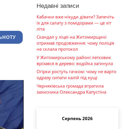
Недавні записи
Кабачки вже нікуди дівати? Запечіть
їх для салату з помідорами — це хіт
літа
Скандал у ліцеї на Житомирщині
ЬНОТУ
отримав продовження: чому поліція
не склала протокол
У Житомирському районі легковик
врізався в дерево: водійка загинула
Огірки ростуть гачком: чому не варто
одразу сипати калій під кущі
Черняхівська громада втратила
захисника Олександра Капустіна
Серпень 2026