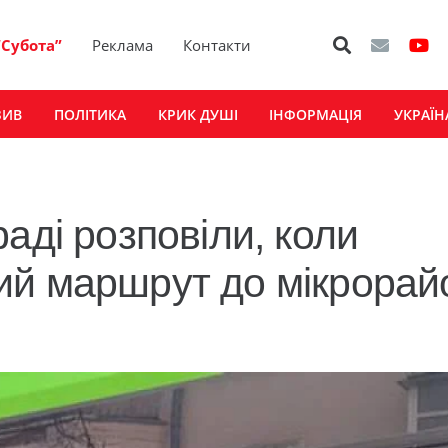
“Субота”
Реклама
Контакти
ЗИВ
ПОЛІТИКА
КРИК ДУШІ
ІНФОРМАЦІЯ
УКРАЇН
аді розповіли, коли
ий маршрут до мікрорай