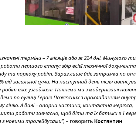
значені терміни – 7 місяців або ж 224 дні. Минулого т
оботи першого етапу: збір всієї технічної документац
яду та порядку робіт. Зараз лише йде затримка по оп
% від загальної суми. На наступний день після авансув
обіт вже узгоджені. Почнемо ми з модернізації наявн
 йдемо по вулиці Героїв Пожежних з прокладанням внут
аму лінію. А далі – опорна частина, контактна мережа,
шити роботи завчасно, щоб діти та їх батьки з 1 вер
з новими тролейбусами”,
– говорить
Костянтин