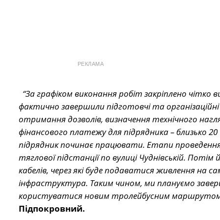
РЕКЛАМА
“За графіком виконання робіт закріплено чітко ви
фактично завершили підготовчі та організаційні р
отримання дозволів, визначення технічного нагл
фінансового платежу для підрядника – близько 20 
підрядник починає працювати. Етапи проведення р
тяглової підстанції по вулиці Чуднівській. Потім
кабелів, через які буде подаватися живлення на с
інфраструктура. Таким чином, ми плануємо завер
користуватися новим тролейбусним маршрутом 
Підпокровний.