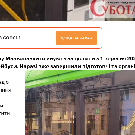
В GOOGLE
ДОДАТИ ЗАРАЗ
 Мальованка планують запустити з 1 вересня 202
йбуси. Наразі вже завершили підготовчі та органі
адіо
ління
ти
тити