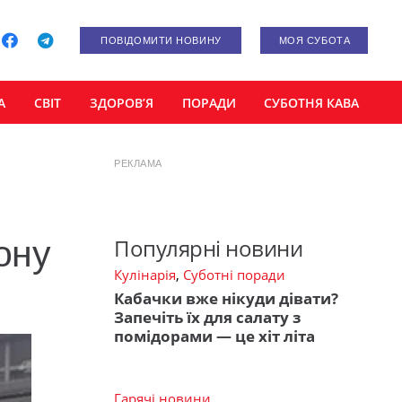
ПОВІДОМИТИ НОВИНУ
МОЯ СУБОТА
А
СВІТ
ЗДОРОВ’Я
ПОРАДИ
СУБОТНЯ КАВА
РЕКЛАМА
ону
Популярні новини
Кулінарія
,
Суботні поради
Кабачки вже нікуди дівати?
Запечіть їх для салату з
помідорами — це хіт літа
Гарячі новини