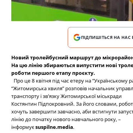
ПІДПИШІТЬСЯ НА НАС 
Новий тролейбусний маршрут до мікрорайону
На цю лінію збираються випустити нові троле
роботи першого етапу проєкту.
Про це 8 квітня під час етеру на “Українському р
“Житомирська хвиля” розповів начальник управ
транспорту і зв’язку Житомирської міськради
Костянтин Підпокровний. За його словами, робо
хочуть завершити завчасно, аби встигнути запус
лінію до початку нового навчального року, –
інформує
suspilne.media
.