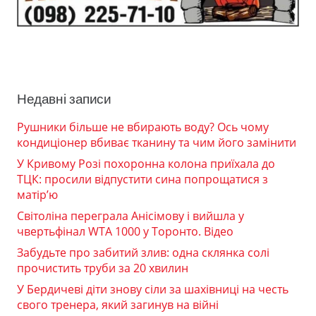
Недавні записи
Рушники більше не вбирають воду? Ось чому
кондиціонер вбиває тканину та чим його замінити
У Кривому Розі похоронна колона приїхала до
ТЦК: просили відпустити сина попрощатися з
матір’ю
Світоліна переграла Анісімову і вийшла у
чвертьфінал WTA 1000 у Торонто. Відео
Забудьте про забитий злив: одна склянка солі
прочистить труби за 20 хвилин
У Бердичеві діти знову сіли за шахівниці на честь
свого тренера, який загинув на війні