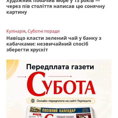
Художник побачив море у 13 років —
через пів століття написав цю сонячну
картину
Кулінарія
,
Суботні поради
Навіщо класти зелений чай у банку з
кабачками: незвичайний спосіб
зберегти хрускіт