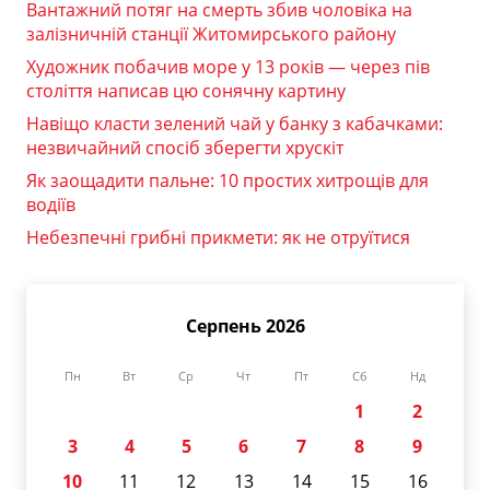
Вантажний потяг на смерть збив чоловіка на
залізничній станції Житомирського району
Художник побачив море у 13 років — через пів
століття написав цю сонячну картину
Навіщо класти зелений чай у банку з кабачками:
незвичайний спосіб зберегти хрускіт
Як заощадити пальне: 10 простих хитрощів для
водіїв
Небезпечні грибні прикмети: як не отруїтися
Серпень 2026
Пн
Вт
Ср
Чт
Пт
Сб
Нд
1
2
3
4
5
6
7
8
9
10
11
12
13
14
15
16