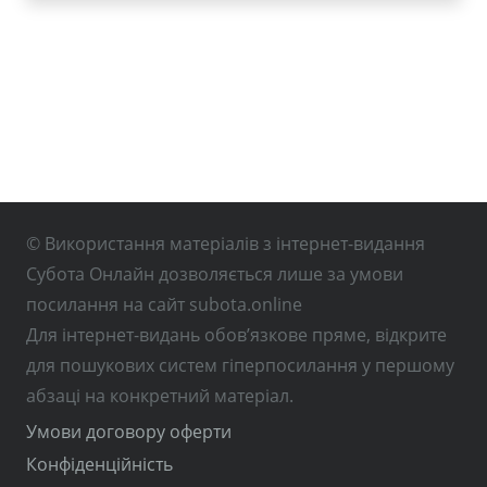
© Використання матеріалів з інтернет-видання
Субота Онлайн дозволяється лише за умови
посилання на сайт subota.online
Для інтернет-видань обов’язкове пряме, відкрите
для пошукових систем гіперпосилання у першому
абзаці на конкретний матеріал.
Умови договору оферти
Конфіденційність