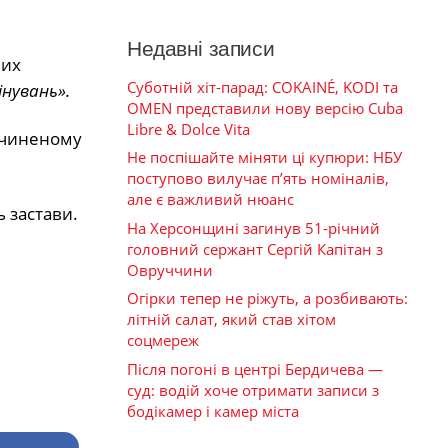
Недавні записи
них
Суботній хіт-парад: COKAINÉ, KODI та
інувань».
OMEN представили нову версію Cuba
Libre & Dolce Vita
 вчиненому
Не поспішайте міняти ці купюри: НБУ
поступово вилучає п’ять номіналів,
але є важливий нюанс
ь застави.
На Херсонщині загинув 51-річний
головний сержант Сергій Капітан з
Овруччини
Огірки тепер не ріжуть, а розбивають:
літній салат, який став хітом
соцмереж
Після погоні в центрі Бердичева —
суд: водій хоче отримати записи з
бодікамер і камер міста