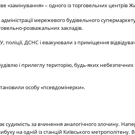
иве «замінування» – одного із торговельних центрів 
 адміністрації мережевого будівельного супермаркету
говельно-розважальних закладів.
, поліції, ДСНС і евакуювали з приміщення відвідувач
удівлю і прилеглу територію, будь-яких небезпечних
 встановили особу «псевдомінерки».
ає судимість за вчинення аналогічного злочину. Напе
ибуху на одній із станцій Київського метрополітену.