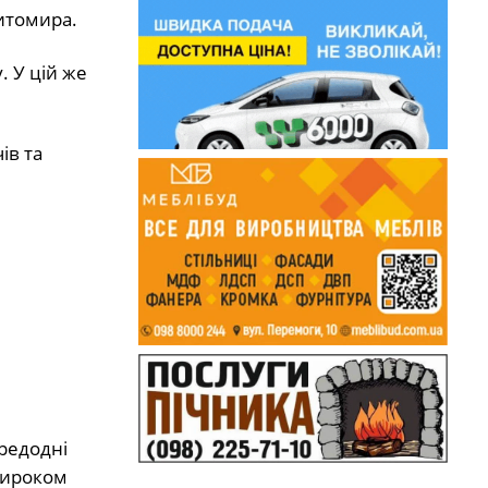
Житомира.
. У цій же
ів та
редодні
 Вироком