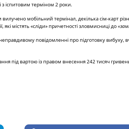
і з іспитовим терміном 2 роки.
 вилучено мобільний термінал, декілька сім-карт різ
ї, які містять «сліди» причетності зловмисниці до
«зам
 неправдивому повідомленні про підготовку вибуху,
мання під вартою із правом внесення 242 тисяч гривен