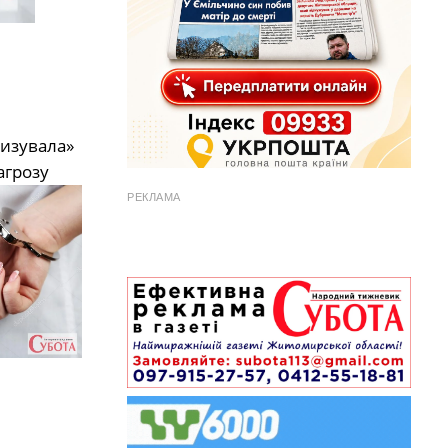
ризувала»
агрозу
РЕКЛАМА