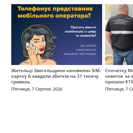
Жительці Звягельщини «оновили» SIM-
Спочатку Мо
картку й завдали збитків на 31 тисячу
«квиток за 
гривень
просили $15
П’ятниця, 7 Серпня, 2026
П’ятниця, 7 С