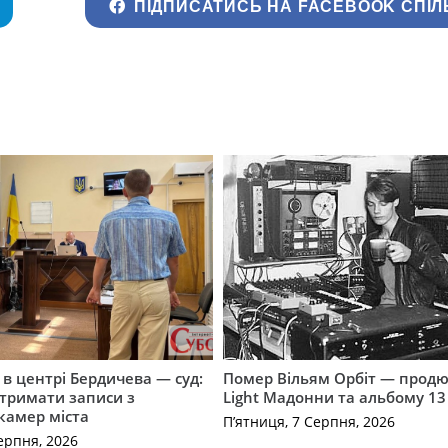
ПІДПИСАТИСЬ НА FACEBOOK СПІЛ
і в центрі Бердичева — суд:
Помер Вільям Орбіт — продю
отримати записи з
Light Мадонни та альбому 13 
 камер міста
П’ятниця, 7 Серпня, 2026
ерпня, 2026