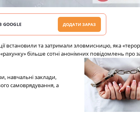
В GOOGLE
ДОДАТИ ЗАРАЗ
іції встановили та затримали зловмисницю, яка «теро
ї «рахунку» більше сотні анонімних повідомлень про з
ри, навчальні заклади,
вого самоврядування, а