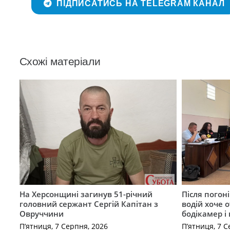
ПІДПИСАТИСЬ НА TELEGRAM КАНАЛ
Схожі матеріали
На Херсонщині загинув 51-річний
Після погон
головний сержант Сергій Капітан з
водій хоче 
Овруччини
бодікамер і
П’ятниця, 7 Серпня, 2026
П’ятниця, 7 С