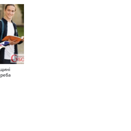
рщині
треба