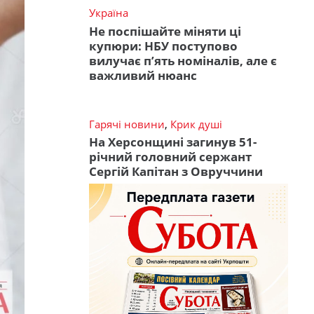
Україна
Не поспішайте міняти ці
купюри: НБУ поступово
вилучає п’ять номіналів, але є
важливий нюанс
Гарячі новини
,
Крик душі
На Херсонщині загинув 51-
річний головний сержант
Сергій Капітан з Овруччини