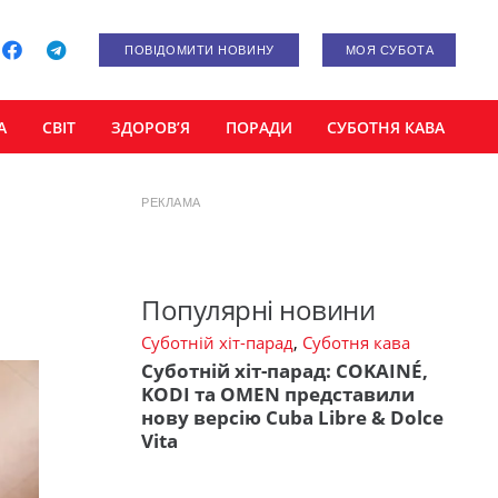
ПОВІДОМИТИ НОВИНУ
МОЯ СУБОТА
А
СВІТ
ЗДОРОВ’Я
ПОРАДИ
СУБОТНЯ КАВА
РЕКЛАМА
Популярні новини
Суботній хіт-парад
,
Суботня кава
Суботній хіт-парад: COKAINÉ,
KODI та OMEN представили
нову версію Cuba Libre & Dolce
Vita