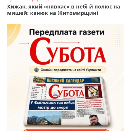
Хижак, який «нявкає» в небі й полює на
мишей: канюк на Житомирщині