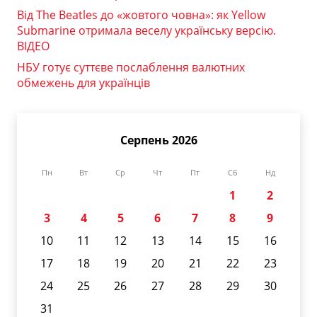
Від The Beatles до «жовтого човна»: як Yellow
Submarine отримала веселу українську версію.
ВІДЕО
НБУ готує суттєве послаблення валютних
обмежень для українців
Серпень 2026
Пн
Вт
Ср
Чт
Пт
Сб
Нд
1
2
3
4
5
6
7
8
9
10
11
12
13
14
15
16
17
18
19
20
21
22
23
24
25
26
27
28
29
30
31