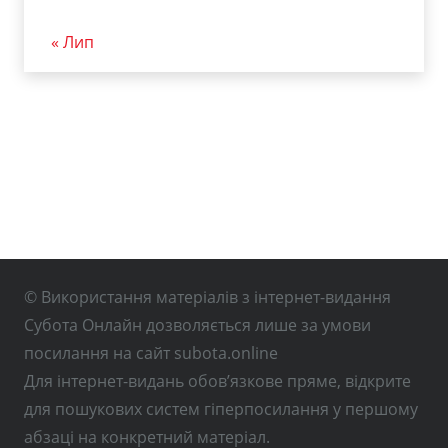
« Лип
© Використання матеріалів з інтернет-видання
Субота Онлайн дозволяється лише за умови
посилання на сайт subota.online
Для інтернет-видань обов’язкове пряме, відкрите
для пошукових систем гіперпосилання у першому
абзаці на конкретний матеріал.