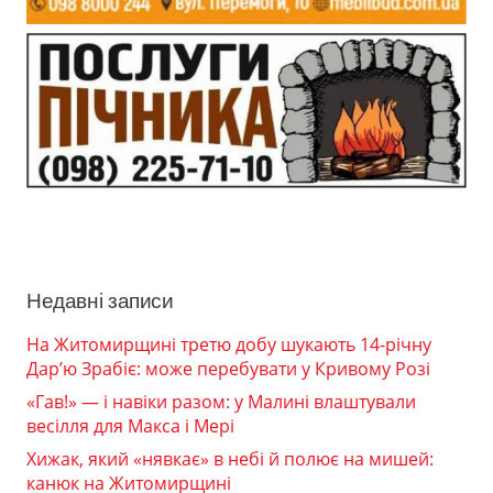
Недавні записи
На Житомирщині третю добу шукають 14-річну
Дар’ю Зрабіє: може перебувати у Кривому Розі
«Гав!» — і навіки разом: у Малині влаштували
весілля для Макса і Мері
Хижак, який «нявкає» в небі й полює на мишей:
канюк на Житомирщині