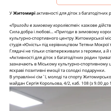
У
Житомирі
активності для діток з багатодітних
«
Пригоди в зимовому королівстві
»: казкове дійст
Сила добра і любові… «Пригоди в зимовому королі
культурно-спортивного центру Житомирської місь
студія «Юність» під керівництвом Тетяни Мокрої т
Глядачі не тільки співпереживали з героями, а 
«Активності для діток з багатодітних родин трива
зазначають в Міському культурно-спортивному це
яскраві позитивні емоції та солодкі подарунки.
В управлінні сім`ї, молоді та спорту Житомирськ
майдан Сергія Корольова, 4/2, каб. 108 (з 9.00 до 