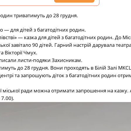
 родин триватимуть до 28 грудня.
во — для дітей з багатодітних родин.
встві» — казка для дітей з багатодітних родин. До Мі
кої завітало 90 дітей. Гарний настрій дарувала театр
а Вікторії Чмух.
й писали листи-подяки Захисникам.
тимуть до 28 грудня. Вони проходять в Білій Залі МКС
нтрі та запрошують діток з багатодітних родин отри
ої міської ради можна отримати запрошення на казку.
17.00).