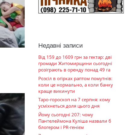
Недавні записи
Від 159 до 1609 грн за гектар: дві
громади Житомирщини сьогодні
розіграють в оренду понад 49 га
Розсіл в огірках раптом помутнів:
коли це нормально, а коли банку
краще викинути
Таро-гороскоп на 7 серпня: кому
усміхнеться доля цього дня
Йому сьогодні 207: чому
Пантелеймона Куліша назвали б
блогером і PR-генієм