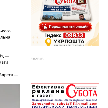
ського
альна
Ц», —
РЕКЛАМА
мати
 Адреса —