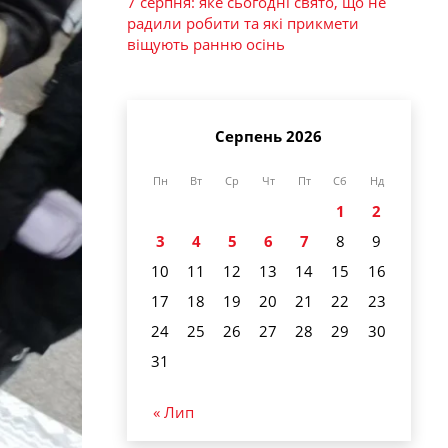
7 серпня: яке сьогодні свято, що не
радили робити та які прикмети
віщують ранню осінь
Серпень 2026
Пн
Вт
Ср
Чт
Пт
Сб
Нд
1
2
3
4
5
6
7
8
9
10
11
12
13
14
15
16
17
18
19
20
21
22
23
24
25
26
27
28
29
30
31
« Лип