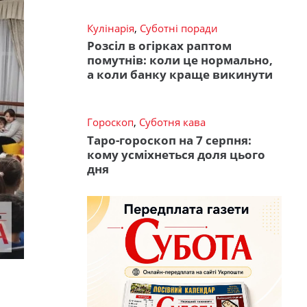
Кулінарія
,
Суботні поради
Розсіл в огірках раптом
помутнів: коли це нормально,
а коли банку краще викинути
Гороскоп
,
Суботня кава
Таро-гороскоп на 7 серпня:
кому усміхнеться доля цього
дня