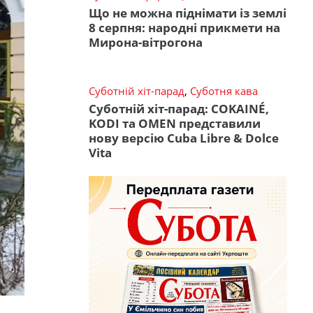
Що не можна піднімати із землі
8 серпня: народні прикмети на
Мирона-вітрогона
Суботній хіт-парад
,
Суботня кава
Суботній хіт-парад: COKAINÉ,
KODI та OMEN представили
нову версію Cuba Libre & Dolce
Vita