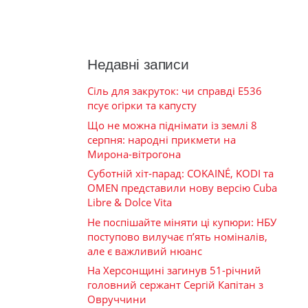
Недавні записи
Сіль для закруток: чи справді Е536
псує огірки та капусту
Що не можна піднімати із землі 8
серпня: народні прикмети на
Мирона-вітрогона
Суботній хіт-парад: COKAINÉ, KODI та
OMEN представили нову версію Cuba
Libre & Dolce Vita
Не поспішайте міняти ці купюри: НБУ
поступово вилучає п’ять номіналів,
але є важливий нюанс
На Херсонщині загинув 51-річний
головний сержант Сергій Капітан з
Овруччини