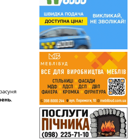
расуня
вень
.