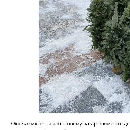
Окреме місце на ялинковому базарі займають де