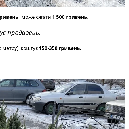
гривень
і може сягати
1 500 гривень
.
ує продавець.
до метру), коштує
150-350 гривень
.