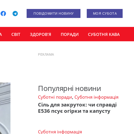
ПОВІДОМИТИ НОВИНУ
МОЯ СУБОТА
А
СВІТ
ЗДОРОВ’Я
ПОРАДИ
СУБОТНЯ КАВА
РЕКЛАМА
Популярні новини
Суботні поради
,
Суботня інформація
Сіль для закруток: чи справді
Е536 псує огірки та капусту
Суботня інформація