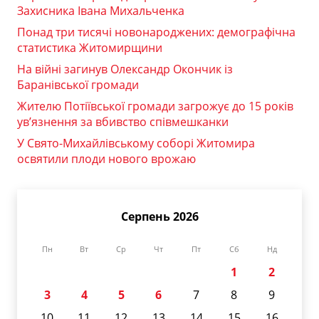
Захисника Івана Михальченка
Понад три тисячі новонароджених: демографічна
статистика Житомирщини
На війні загинув Олександр Окончик із
Баранівської громади
Жителю Потіївської громади загрожує до 15 років
ув’язнення за вбивство співмешканки
У Свято-Михайлівському соборі Житомира
освятили плоди нового врожаю
Серпень 2026
Пн
Вт
Ср
Чт
Пт
Сб
Нд
1
2
3
4
5
6
7
8
9
10
11
12
13
14
15
16