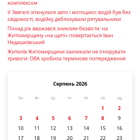
комплексом
У Звягелі зіткнулися авто і мотоцикл: водій був без
свідомості, водійку деблокували рятувальники
Понад рік вважався зниклим безвісти: на
Житомирщину «на щиті» повертається Іван
Недашківський
Жителів Житомирщини закликали не ігнорувати
тривоги: ОВА зробила термінове попередження
Серпень 2026
Пн
Вт
Ср
Чт
Пт
Сб
Нд
1
2
3
4
5
6
7
8
9
10
11
12
13
14
15
16
17
18
19
20
21
22
23