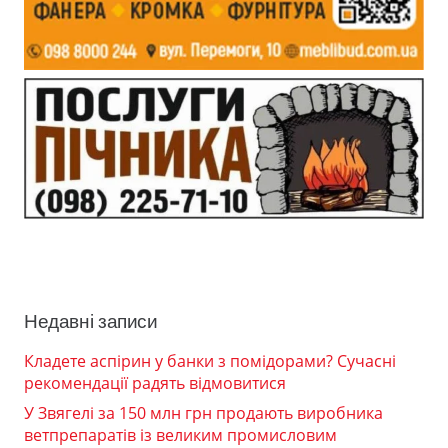
Недавні записи
Кладете аспірин у банки з помідорами? Сучасні
рекомендації радять відмовитися
У Звягелі за 150 млн грн продають виробника
ветпрепаратів із великим промисловим