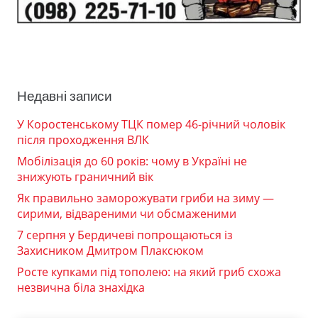
Недавні записи
У Коростенському ТЦК помер 46-річний чоловік
після проходження ВЛК
Мобілізація до 60 років: чому в Україні не
знижують граничний вік
Як правильно заморожувати гриби на зиму —
сирими, відвареними чи обсмаженими
7 серпня у Бердичеві попрощаються із
Захисником Дмитром Плаксюком
Росте купками під тополею: на який гриб схожа
незвична біла знахідка