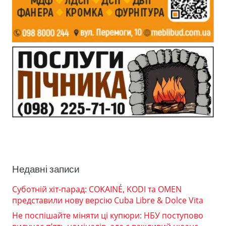
Недавні записи
Суботній хіт-парад: COKAINÉ, KODI та OMEN
представили нову версію Cuba Libre & Dolce Vita
Не поспішайте міняти ці купюри: НБУ поступово