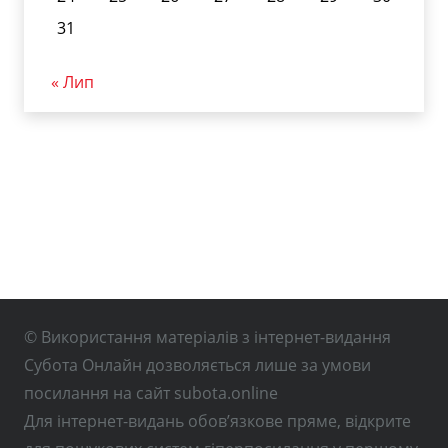
31
« Лип
© Використання матеріалів з інтернет-видання
Субота Онлайн дозволяється лише за умови
посилання на сайт subota.online
Для інтернет-видань обов’язкове пряме, відкрите