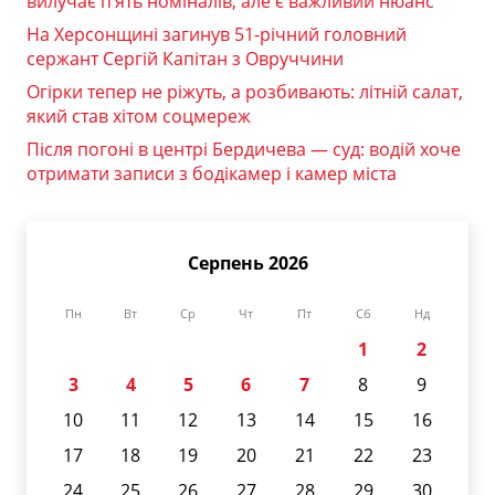
вилучає п’ять номіналів, але є важливий нюанс
На Херсонщині загинув 51-річний головний
сержант Сергій Капітан з Овруччини
Огірки тепер не ріжуть, а розбивають: літній салат,
який став хітом соцмереж
Після погоні в центрі Бердичева — суд: водій хоче
отримати записи з бодікамер і камер міста
Серпень 2026
Пн
Вт
Ср
Чт
Пт
Сб
Нд
1
2
3
4
5
6
7
8
9
10
11
12
13
14
15
16
17
18
19
20
21
22
23
24
25
26
27
28
29
30