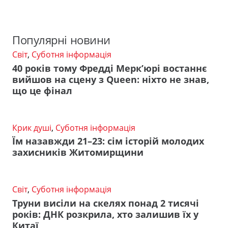
Популярні новини
Світ
,
Суботня інформація
40 років тому Фредді Мерк’юрі востаннє
вийшов на сцену з Queen: ніхто не знав,
що це фінал
Крик душі
,
Суботня інформація
Їм назавжди 21–23: сім історій молодих
захисників Житомирщини
Світ
,
Суботня інформація
Труни висіли на скелях понад 2 тисячі
років: ДНК розкрила, хто залишив їх у
Китаї