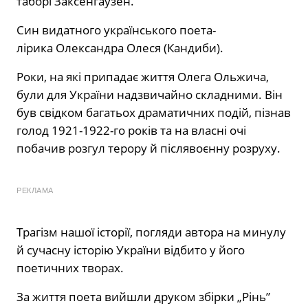
таборі Заксенгаузен.
Син видатного українського поета-
лірика Олександра Олеся (Кандиби).
Роки, на які припадає життя Олега Ольжича,
були для України надзвичайно складними. Він
був свідком багатьох драматичних подій, пізнав
голод 1921-1922-го років та на власні очі
побачив розгул терору й післявоєнну розруху.
РЕКЛАМА
Трагізм нашої історії, погляди автора на минулу
й сучасну історію України відбито у його
поетичних творах.
За життя поета вийшли друком збірки „Рінь”