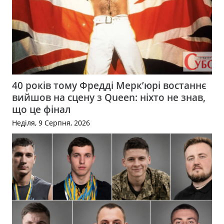
40 років тому Фредді Мерк’юрі востаннє
вийшов на сцену з Queen: ніхто не знав,
що це фінал
Неділя, 9 Серпня, 2026