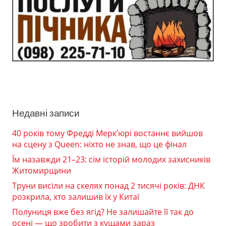
Недавні записи
40 років тому Фредді Мерк’юрі востаннє вийшов
на сцену з Queen: ніхто не знав, що це фінал
Їм назавжди 21–23: сім історій молодих захисників
Житомирщини
Труни висіли на скелях понад 2 тисячі років: ДНК
розкрила, хто залишив їх у Китаї
Полуниця вже без ягід? Не залишайте її так до
осені — що зробити з кущами зараз