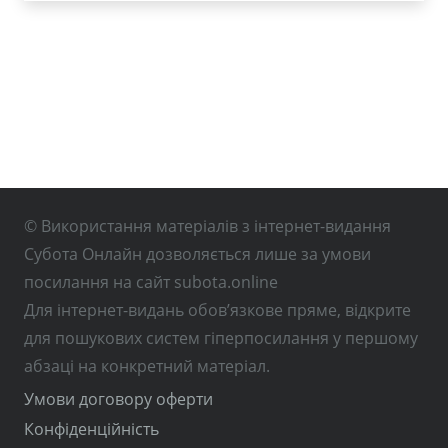
© Використання матеріалів з інтернет-видання
Субота Онлайн дозволяється лише за умови
посилання на сайт subota.online
Для інтернет-видань обов’язкове пряме, відкрите
для пошукових систем гіперпосилання у першому
абзаці на конкретний матеріал.
Умови договору оферти
Конфіденційність