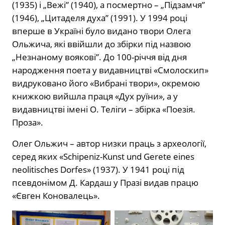
(1935) і „Вежі” (1940), а посмертно – „Підзамчя”
(1946), „Цитаделя духа” (1991). У 1994 році
вперше в Україні було видано твори Олега
Ольжича, які ввійшли до збірки під назвою
„Незнаному воякові”. До 100-річчя від дня
народження поета у видавництві «Смолоскип»
видруковано його «Вибрані твори», окремою
книжкою вийшла праця «Дух руїни», а у
видавництві імені О. Теліги – збірка «Поезія.
Проза».
Олег Ольжич – автор низки праць з археології,
серед яких «Schipeniz-Kunst und Gerete eines
neolitisches Dorfes» (1937). У 1941 році під
псевдонімом Д. Кардаш у Празі видав працю
«Євген Коновалець».