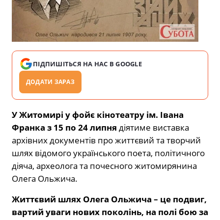
ПІДПИШІТЬСЯ НА НАС В GOOGLE
ДОДАТИ ЗАРАЗ
У Житомирі у фойє кінотеатру ім. Івана
Франка з 15 по 24 липня
діятиме виставка
архівних документів про життєвий та творчий
шлях відомого українського поета, політичного
діяча, археолога та почесного житомирянина
Олега Ольжича.
Життєвий шлях Олега Ольжича – це подвиг,
вартий уваги нових поколінь, на полі бою за